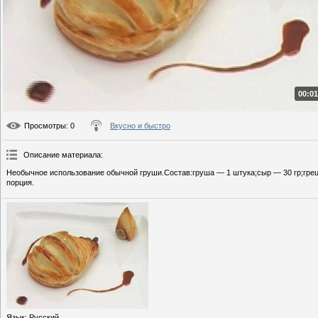
00:01
Просмотры
: 0
Вкусно и быстро
Описание материала
:
Необычное использование обычной груши.Состав:груша — 1 штука;сыр — 30 гр;грецк
порция.
Язык
: Русский