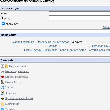
[
АВТОМОБИЛЕМ ПО ГОРНОМУ АЛТАЮ
]
Форма входа
Логин:
Пароль:
запомнить
Забыл
Меню сайта
Главная страница
Новости из Горного Алтая
О сайте
-------------------------
------------------------------
Форум
------------------------------
Гостевая книг
Горный Алтай - Викимапия
Карты Горного Алтая
Спутниковые кар
Categories
Горный Алтай
Компьютерные игры
Красота и здоровье
Люди и блоги
Музыка
Общество
Путешествия и события
Развлечения
Сериалы