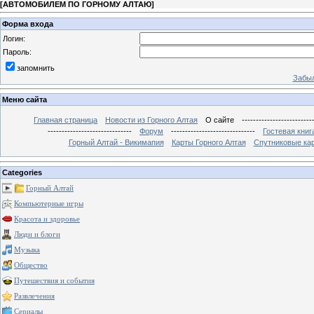
[
АВТОМОБИЛЕМ ПО ГОРНОМУ АЛТАЮ
]
Форма входа
Логин:
Пароль:
запомнить
Забыл
Меню сайта
Главная страница
Новости из Горного Алтая
О сайте
-------------------------
------------------------------
Форум
------------------------------
Гостевая книг
Горный Алтай - Викимапия
Карты Горного Алтая
Спутниковые кар
Categories
Горный Алтай
Компьютерные игры
Красота и здоровье
Люди и блоги
Музыка
Общество
Путешествия и события
Развлечения
Сериалы