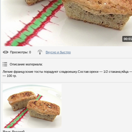
00:01
Просмотры
: 0
Вкусно и быстро
Описание материала
:
Легкие французские тосты порадуют сладкоешку.Состав:орехи — 1/2 стакана;яйца — 
— 100 гр.
Язык
: Русский