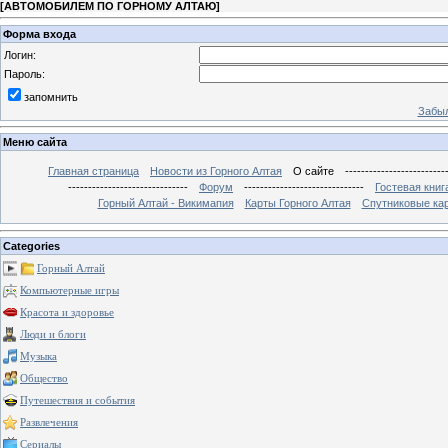
[
АВТОМОБИЛЕМ ПО ГОРНОМУ АЛТАЮ
]
Форма входа
Логин:
Пароль:
запомнить
Забыл
Меню сайта
Главная страница
Новости из Горного Алтая
О сайте
-------------------------
------------------------------
Форум
------------------------------
Гостевая книг
Горный Алтай - Викимапия
Карты Горного Алтая
Спутниковые кар
Categories
Горный Алтай
Компьютерные игры
Красота и здоровье
Люди и блоги
Музыка
Общество
Путешествия и события
Развлечения
Сериалы