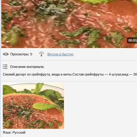
00:01
Просмотры
: 0
Вкусно и быстро
Описание материала
:
Свежий десерт из грейпфрута, меда и мяты.Состав:грейпфруты — 4 штуки;мед — 30 
Язык
: Русский