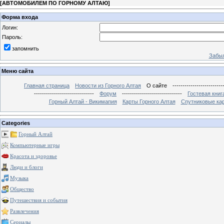
[
АВТОМОБИЛЕМ ПО ГОРНОМУ АЛТАЮ
]
Форма входа
Логин:
Пароль:
запомнить
Забыл
Меню сайта
Главная страница
Новости из Горного Алтая
О сайте
-------------------------
------------------------------
Форум
------------------------------
Гостевая книг
Горный Алтай - Викимапия
Карты Горного Алтая
Спутниковые кар
Categories
Горный Алтай
Компьютерные игры
Красота и здоровье
Люди и блоги
Музыка
Общество
Путешествия и события
Развлечения
Сериалы