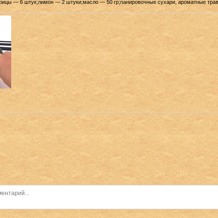
трицы — 6 штук;лимон — 2 штуки;масло — 50 гр;панировочные сухари, ароматные тра