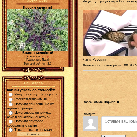
Оцени фото!
Рецепт устриц в кляре.Состав:ус
Просим оценить!
Бодяк съедобный
Категория:
Флора
Язык
: Русский
Разместил: Natali
Текущий рейтинг: 3.0
Длительность материала
: 00:01:05
Наш опрос
Как Вы узнали об этом сайте?
Увидел ссылку в Интернете
Рассказал знакомый
Всего комментариев
:
0
Получил приглашение от
администратора
Целенаправленно искал
Войдите:
сайт в поисковых системах
Получил почтовое
сообщение о сайте
Тыкал, тыкал и натыкал!!!