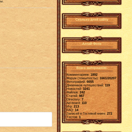
вы.
Сколько дней сайту
Алтай-Фото
Всего материалов:
Комментариев:
1892
Форум (темы/посты):
1661/20207
Фотографий:
6655
Дневников путешествий:
119
Новостей:
3241
Файлов:
242
Статей:
987
Directory:
7
Ad-board:
110
Игр:
213
FAQ:
14
Записей в Гостевой книге:
272
Tестов:
1