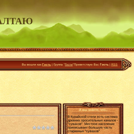
АЛТАЮ
Вы вошли как
Гость
|
Группа
"
Гости
"
Приветствую Вас
Гость
|
RSS
А вы знаете, что..
В Курайской степи есть система
древних оросительных каналов -
"сувахов". Местное население
приписывает большую часть
старинных "сувахов"