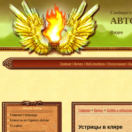
Сообщест
АВТ
Видео
Главная
|
Видео
|
Мой профиль
|
Регистрация
|
Вы
Меню сайта
Главная
»
Видео
»
Хобби и образов
Главная страница
Новости из Горного Алтая
Устрицы в кляре
О сайте
------------------------------