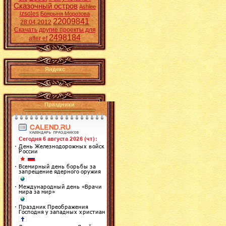
Сказочный остров
Ashlee
izsoles
Боярыня Морозова
22009841
28.04.2012
Скачать другие проекты для
2498184
after ef
Яндекс
Праздники