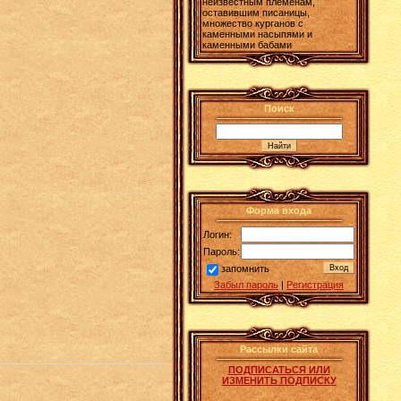
неизвестным племенам,
оставившим писаницы,
множество курганов с
каменными насыпями и
каменными бабами
Поиск
Форма входа
Логин:
Пароль:
запомнить
Забыл пароль
|
Регистрация
Рассылки сайта
ПОДПИСАТЬСЯ ИЛИ
ИЗМЕНИТЬ ПОДПИСКУ