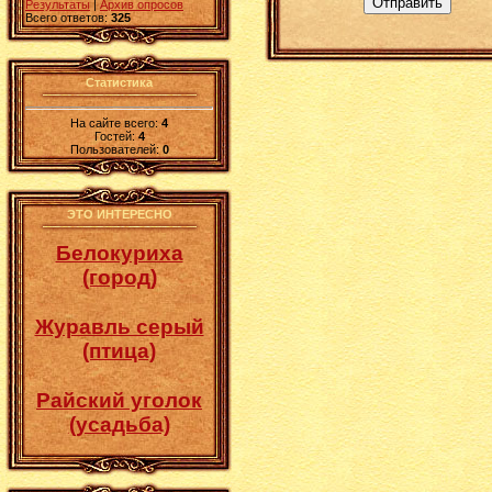
Отправить
Результаты
|
Архив опросов
Всего ответов:
325
Статистика
На сайте всего:
4
Гостей:
4
Пользователей:
0
ЭТО ИНТЕРЕСНО
Белокуриха
(город)
Журавль серый
(птица)
Райский уголок
(усадьба)