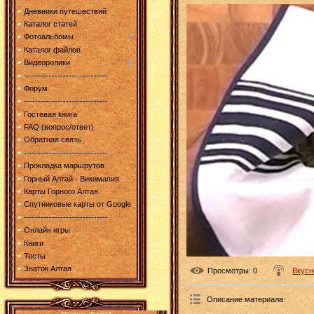
Дневники путешествий
Каталог статей
Фотоальбомы
Каталог файлов
Видеоролики
------------------------------
Форум
------------------------------
Гостевая книга
FAQ (вопрос/ответ)
Обратная связь
------------------------------
Прокладка маршрутов
Горный Алтай - Викимапия
Карты Горного Алтая
Спутниковые карты от Google
------------------------------
Онлайн игры
Книги
Тесты
Знаток Алтая
Просмотры
: 0
Вкусн
Описание материала
: