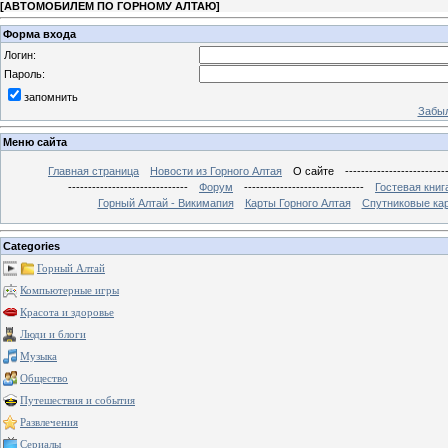
[
АВТОМОБИЛЕМ ПО ГОРНОМУ АЛТАЮ
]
Форма входа
Логин:
Пароль:
запомнить
Забыл
Меню сайта
Главная страница
Новости из Горного Алтая
О сайте
-------------------------
------------------------------
Форум
------------------------------
Гостевая книг
Горный Алтай - Викимапия
Карты Горного Алтая
Спутниковые кар
Categories
Горный Алтай
Компьютерные игры
Красота и здоровье
Люди и блоги
Музыка
Общество
Путешествия и события
Развлечения
Сериалы