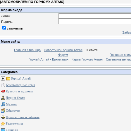
[
АВТОМОБИЛЕМ ПО ГОРНОМУ АЛТАЮ
]
Форма входа
Логин:
Пароль:
запомнить
Забыл
Меню сайта
Главная страница
Новости из Горного Алтая
О сайте
-------------------------
------------------------------
Форум
------------------------------
Гостевая книг
Горный Алтай - Викимапия
Карты Горного Алтая
Спутниковые кар
Categories
Горный Алтай
Компьютерные игры
Красота и здоровье
Люди и блоги
Музыка
Общество
Путешествия и события
Развлечения
Сериалы