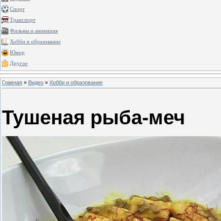
Спорт
Транспорт
Фильмы и анимация
Хобби и образование
Юмор
Другое
Главная
»
Видео
»
Хобби и образование
Тушеная рыба-меч