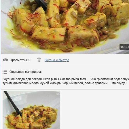
00:01
Просмотры
: 0
Вкусно и быстро
Описание материала
:
Вкусное блюдо для поклонников рыбы.Состав:рыба-меч — 200 гр;семечки подсолну
зубчик;оливковое масло, сухой имбирь, черный перец, соль с травами — по вкусу.