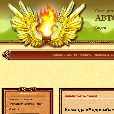
Сообщест
АВТ
Видео
Главная
|
Видео
|
Мой профиль
|
Регистрация
|
Вы
Меню сайта
Главная
»
Видео
»
Спорт
Главная страница
Новости из Горного Алтая
Команда «Бодрямба»
О сайте
------------------------------