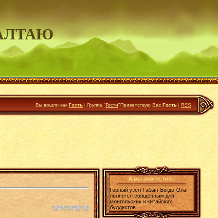
АЛТАЮ
Вы вошли как
Гость
|
Группа
"
Гости
"
Приветствую Вас
Гость
|
RSS
А вы знаете, что..
Горный узел Табын-Богдо-Ола
является священным для
монгольских и китайских
буддистов