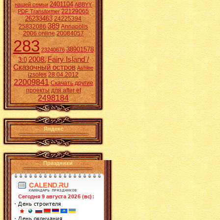
2401104
нашей семьи
ABBYY
22129065
PDF Transformer
26233463
24225394
389
25832086
Annapolis
2006 online
20084057
283
38901578
23240676
2008.
Fairy Island /
3:0
Сказочный остров
Ashlee
izsoles
28.04.2012
22009841
Скачать другие
проекты для after ef
2498184
Яндекс
Праздники