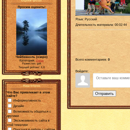
Оцени фото!
Просим оценить!
Язык
: Русский
Длительность материала
: 00:02:44
Чейбекколь (озеро)
Всего комментариев
:
0
Категория:
Озёра
Разместил: galt
Текущий рейтинг: 4.8
Войдите:
Наш опрос
Что Вас привлекает в этом
Отправить
сайте?
Информативность
Дизайн
Возможность общаться с
другими
Эксклюзивность сайта в
этой тематике
Простота в работе с сайтом