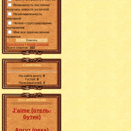
Возможность постоянно
получать новости эл.почтой
Незахламленность
рекламой
Четкое структурирование
материалов
Мне все перечисленное
нравится
Результаты
|
Архив опросов
Всего ответов:
163
Статистика
На сайте всего:
9
Гостей:
9
Пользователей:
0
ЭТО ИНТЕРЕСНО
J'aime (отель-
бутик)
Аргут (река)