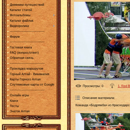
Дневники путешествий
Каталог статей
Фотоальбомы
Каталог файлов
Видеоролики
------------------------------
Форум
------------------------------
Гостевая книга
FAQ (вопрос/ответ)
Обратная связь
------------------------------
Прокладка маршрутов
Горный Алтай - Викимапия
Карты Горного Алтая
Спутниковые карты от Google
Просмотры
: 0
1. Red B
------------------------------
Онлайн игры
Описание материала
:
Книги
Команда «Бодрямба» из Краснодарск
Тесты
Знаток Алтая