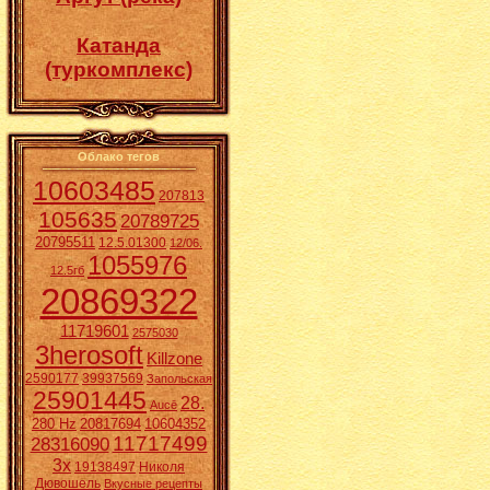
Катанда
(туркомплекс)
Облако тегов
10603485
207813
105635
20789725
20795511
12.5.01300
12/06.
1055976
12.5гб
20869322
11719601
2575030
3herosoft
Killzone
2590177
39937569
Запольская
25901445
28.
Aucē
280 Hz
20817694
10604352
11717499
28316090
3x
19138497
Николя
Дювошель
Вкусные рецепты