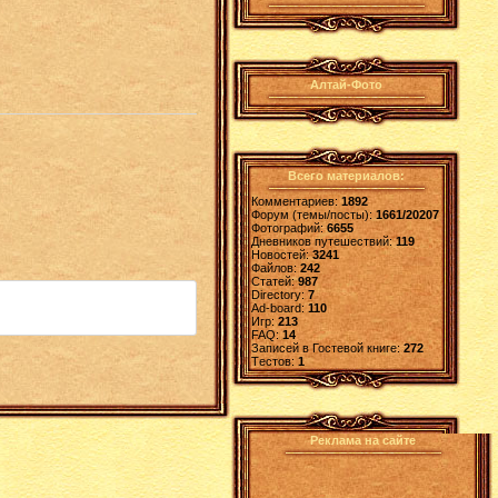
Алтай-Фото
Всего материалов:
Комментариев:
1892
Форум (темы/посты):
1661/20207
Фотографий:
6655
Дневников путешествий:
119
Новостей:
3241
Файлов:
242
Статей:
987
Directory:
7
Ad-board:
110
Игр:
213
FAQ:
14
Записей в Гостевой книге:
272
Tестов:
1
Реклама на сайте