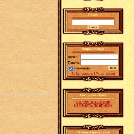
Поиск
Форма входа
Логин:
Пароль:
запомнить
Забыл пароль
|
Регистрация
Рассылки сайта
ПОДПИСАТЬСЯ ИЛИ
ИЗМЕНИТЬ ПОДПИСКУ
Сколько дней сайту