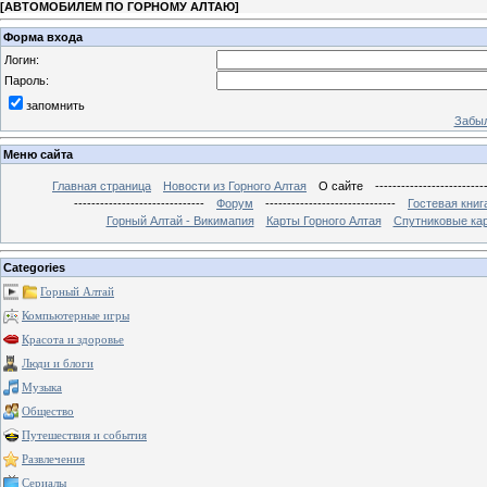
[
АВТОМОБИЛЕМ ПО ГОРНОМУ АЛТАЮ
]
Форма входа
Логин:
Пароль:
запомнить
Забыл
Меню сайта
Главная страница
Новости из Горного Алтая
О сайте
-------------------------
------------------------------
Форум
------------------------------
Гостевая книг
Горный Алтай - Викимапия
Карты Горного Алтая
Спутниковые кар
Categories
Горный Алтай
Компьютерные игры
Красота и здоровье
Люди и блоги
Музыка
Общество
Путешествия и события
Развлечения
Сериалы