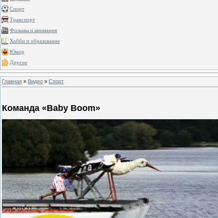
Спорт
Транспорт
Фильмы и анимация
Хобби и образование
Юмор
Другое
Главная
»
Видео
»
Спорт
Команда «Baby Boom»