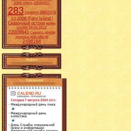
2006 online
20084057
283
38901578
23240676
2008.
Fairy Island /
3:0
Сказочный остров
Ashlee
izsoles
28.04.2012
22009841
Скачать другие
проекты для after ef
2498184
Яндекс
Праздники