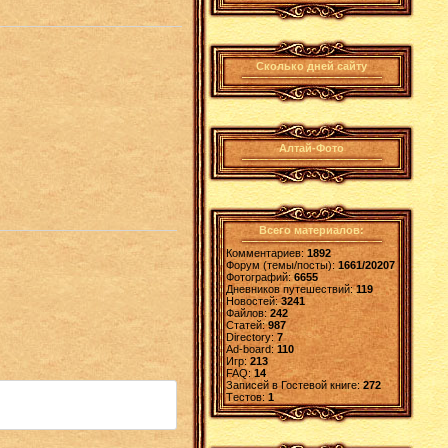
Сколько дней сайту
Алтай-Фото
Всего материалов:
Комментариев:
1892
Форум (темы/посты):
1661/20207
Фотографий:
6655
Дневников путешествий:
119
Новостей:
3241
Файлов:
242
Статей:
987
Directory:
7
Ad-board:
110
Игр:
213
FAQ:
14
Записей в Гостевой книге:
272
Tестов:
1