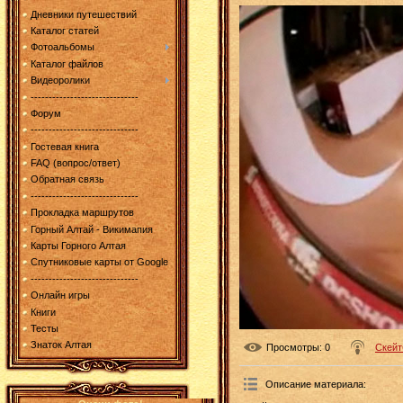
Дневники путешествий
Каталог статей
Фотоальбомы
Каталог файлов
Видеоролики
------------------------------
Форум
------------------------------
Гостевая книга
FAQ (вопрос/ответ)
Обратная связь
------------------------------
Прокладка маршрутов
Горный Алтай - Викимапия
Карты Горного Алтая
Спутниковые карты от Google
------------------------------
Онлайн игры
Книги
Тесты
Знаток Алтая
Просмотры
: 0
Скейт
Описание материала
: