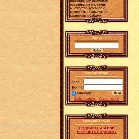
неизвестным племенам,
оставившим писаницы,
множество курганов с
каменными насыпями и
каменными бабами
Поиск
Форма входа
Логин:
Пароль:
запомнить
Забыл пароль
|
Регистрация
Рассылки сайта
ПОДПИСАТЬСЯ ИЛИ
ИЗМЕНИТЬ ПОДПИСКУ