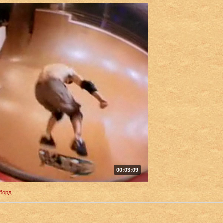
00:03:09
борд