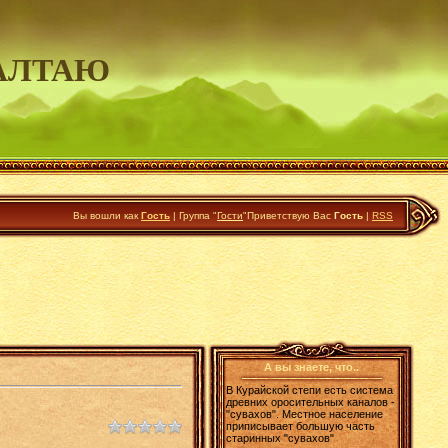
АЛТАЮ
Вы вошли как
Гость
|
Группа
"
Гости
"
Приветствую Вас
Гость
|
RSS
А вы знаете, что..
В Курайской степи есть система
древних оросительных каналов -
"сувахов". Местное население
приписывает большую часть
старинных "сувахов"