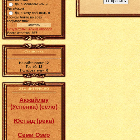
Отправить
Да, в Монгольском и
Китайском
Да, я хочу побывать в
Горном Алтае во всех
государствах
Результаты
|
Архив опросов
Всего ответов:
367
Статистика
На сайте всего:
12
Гостей:
12
Пользователей:
0
ЭТО ИНТЕРЕСНО
Акжайлау
(Успенка) (село)
Юстыд (река)
Семи Озер