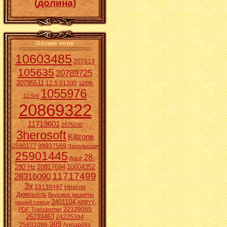
(долина)
Облако тегов
10603485
207813
105635
20789725
20795511
12.5.01300
12/06.
1055976
12.5гб
20869322
11719601
2575030
3herosoft
Killzone
2590177
39937569
Запольская
25901445
28.
Aucē
280 Hz
20817694
10604352
11717499
28316090
3x
19138497
Николя
Дювошель
Вкусные рецепты
2401104
нашей семьи
ABBYY
22129065
PDF Transformer
26233463
24225394
389
25832086
Annapolis