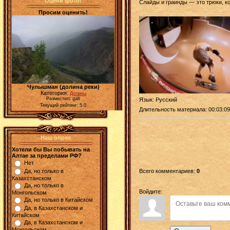
Оцени фото!
Слайды и граинды — это трюки, к
Просим оценить!
Чулышман (долина реки)
Категория:
Долины
Разместил: galt
Язык
: Русский
Текущий рейтинг: 5.0
Длительность материала
: 00:03:09
Наш опрос
Хотели бы Вы побывать на
Алтае за пределами РФ?
Нет
Всего комментариев
:
0
Да, но только в
Казахстанском
Да, но только в
Войдите:
Монгольском
Да, но только в Китайском
Да, в Казахстанском и
Китайском
Да, в Казахстанском и
Монгольском