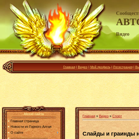
Сообщест
АВТ
Видео
Главная
|
Видео
|
Мой профиль
|
Регистрация
|
Вы
Меню сайта
Главная
»
Видео
»
Спорт
Главная страница
Новости из Горного Алтая
Слайды и граинды 
О сайте
------------------------------