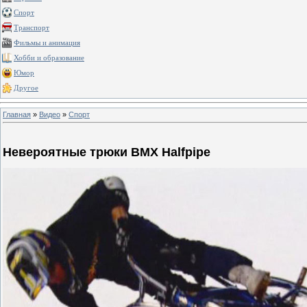
Спорт
Транспорт
Фильмы и анимация
Хобби и образование
Юмор
Другое
Главная
»
Видео
»
Спорт
Невероятные трюки BMX Halfpipe