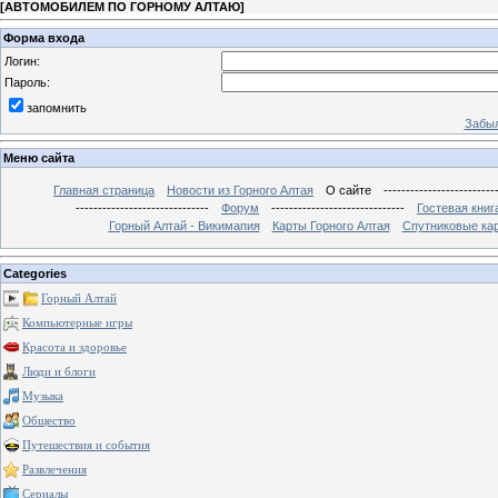
[
АВТОМОБИЛЕМ ПО ГОРНОМУ АЛТАЮ
]
Форма входа
Логин:
Пароль:
запомнить
Забыл
Меню сайта
Главная страница
Новости из Горного Алтая
О сайте
-------------------------
------------------------------
Форум
------------------------------
Гостевая книг
Горный Алтай - Викимапия
Карты Горного Алтая
Спутниковые кар
Categories
Горный Алтай
Компьютерные игры
Красота и здоровье
Люди и блоги
Музыка
Общество
Путешествия и события
Развлечения
Сериалы