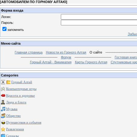
[
АВТОМОБИЛЕМ ПО ГОРНОМУ АЛТАЮ
]
Форма входа
Логин:
Пароль:
запомнить
Забыл
Меню сайта
Главная страница
Новости из Горного Алтая
О сайте
-------------------------
------------------------------
Форум
------------------------------
Гостевая книг
Горный Алтай - Викимапия
Карты Горного Алтая
Спутниковые кар
Categories
Горный Алтай
Компьютерные игры
Красота и здоровье
Люди и блоги
Музыка
Общество
Путешествия и события
Развлечения
Сериалы