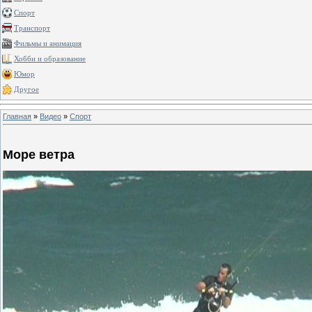
Спорт
Транспорт
Фильмы и анимация
Хобби и образование
Юмор
Другое
Главная
»
Видео
»
Спорт
Море ветра