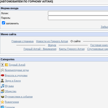
[
АВТОМОБИЛЕМ ПО ГОРНОМУ АЛТАЮ
]
Форма входа
Логин:
Пароль:
запомнить
Забыл
Меню сайта
Главная страница
Новости из Горного Алтая
О сайте
-------------------------
------------------------------
Форум
------------------------------
Гостевая книг
Горный Алтай - Викимапия
Карты Горного Алтая
Спутниковые кар
Categories
Горный Алтай
Компьютерные игры
Красота и здоровье
Люди и блоги
Музыка
Общество
Путешествия и события
Развлечения
Сериалы