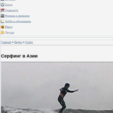
Спорт
Транспорт
Фильмы и анимация
Хобби и образование
Юмор
Другое
Главная
»
Видео
»
Спорт
Серфинг в Азии