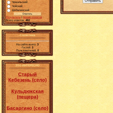
Отправить
Чемальский
Чойский
Шебалинский
Результаты
|
Архив опросов
Всего ответов:
482
Статистика
На сайте всего:
3
Гостей:
3
Пользователей:
0
ЭТО ИНТЕРЕСНО
Старый
Кебезень (село)
Кульдюкская
(пещера)
Басаргино (село)