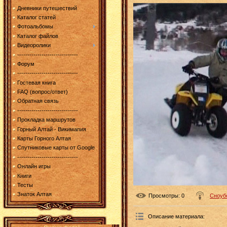
Дневники путешествий
Каталог статей
Фотоальбомы
Каталог файлов
Видеоролики
------------------------------
Форум
------------------------------
Гостевая книга
FAQ (вопрос/ответ)
Обратная связь
------------------------------
Прокладка маршрутов
Горный Алтай - Викимапия
Карты Горного Алтая
Спутниковые карты от Google
------------------------------
Онлайн игры
Книги
Тесты
Знаток Алтая
Просмотры
: 0
Сноуб
Описание материала
: