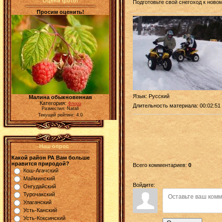
Оцени фото!
Подготовьте свой снегоход к ново
Просим оценить!
Язык
: Русский
Малина обыкновенная
Категория:
Флора
Длительность материала
: 00:02:51
Разместил: Natali
Текущий рейтинг: 4.0
Наш опрос
Какой район РА Вам больше
нравится природой?
Всего комментариев
:
0
Кош-Агачский
Майминский
Войдите:
Онгудайский
Турочакский
Улаганский
Усть-Канский
Усть-Коксинский