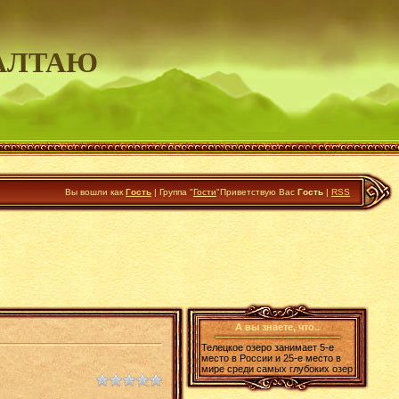
АЛТАЮ
Вы вошли как
Гость
|
Группа
"
Гости
"
Приветствую Вас
Гость
|
RSS
А вы знаете, что..
Телецкое озеро занимает 5-е
место в России и 25-е место в
мире среди самых глубоких озер