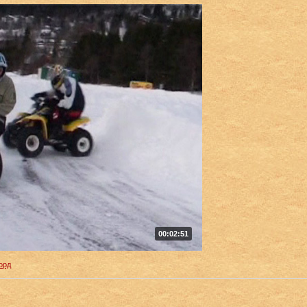
00:02:51
орд