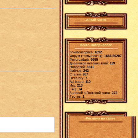
Алтай-Фото
Всего материалов:
Комментариев:
1892
Форум (темы/посты):
1661/20207
Фотографий:
6655
Дневников путешествий:
119
Новостей:
3241
Файлов:
242
Статей:
987
Directory:
7
Ad-board:
110
Игр:
213
FAQ:
14
Записей в Гостевой книге:
272
Tестов:
1
Реклама на сайте