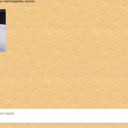
му снегоходному сезону.