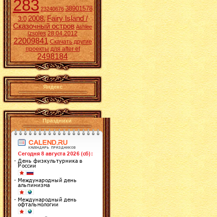
283
38901578
23240676
2008.
Fairy Island /
3:0
Сказочный остров
Ashlee
izsoles
28.04.2012
22009841
Скачать другие
проекты для after ef
2498184
Яндекс
Праздники