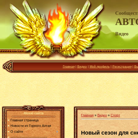
Сообщест
АВТ
Видео
Главная
|
Видео
|
Мой профиль
|
Регистрация
|
Вы
Меню сайта
Главная
»
Видео
»
Спорт
Главная страница
Новости из Горного Алтая
Новый сезон для сн
О сайте
------------------------------