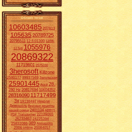
Облако тегов
10603485
207813
105635
20789725
20795511
12.5.01300
12/06.
1055976
12.5гб
20869322
11719601
2575030
3herosoft
Killzone
2590177
39937569
Запольская
25901445
28.
Aucē
280 Hz
20817694
10604352
11717499
28316090
3x
19138497
Николя
Дювошель
Вкусные рецепты
2401104
нашей семьи
ABBYY
22129065
PDF Transformer
26233463
24225394
389
25832086
Annapolis
2006 online
20084057