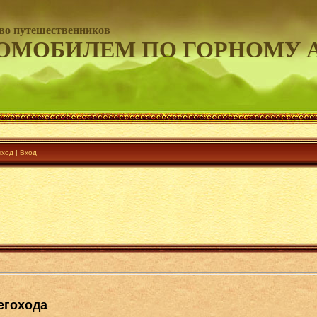
во путешественников
ОМОБИЛЕМ ПО ГОРНОМУ 
ход
|
Вход
егохода