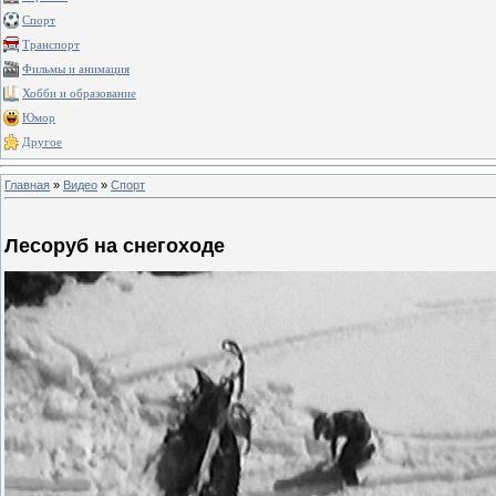
Спорт
Транспорт
Фильмы и анимация
Хобби и образование
Юмор
Другое
Главная
»
Видео
»
Спорт
Лесоруб на снегоходе