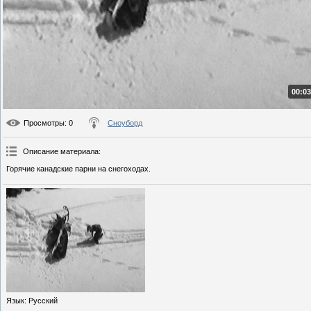
00:03
Просмотры
: 0
Сноуборд
Описание материала
:
Горячие канадские парни на снегоходах.
Язык
: Русский