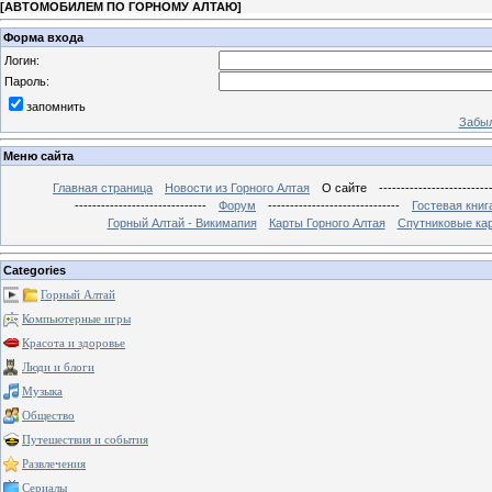
[
АВТОМОБИЛЕМ ПО ГОРНОМУ АЛТАЮ
]
Форма входа
Логин:
Пароль:
запомнить
Забыл
Меню сайта
Главная страница
Новости из Горного Алтая
О сайте
-------------------------
------------------------------
Форум
------------------------------
Гостевая книг
Горный Алтай - Викимапия
Карты Горного Алтая
Спутниковые кар
Categories
Горный Алтай
Компьютерные игры
Красота и здоровье
Люди и блоги
Музыка
Общество
Путешествия и события
Развлечения
Сериалы