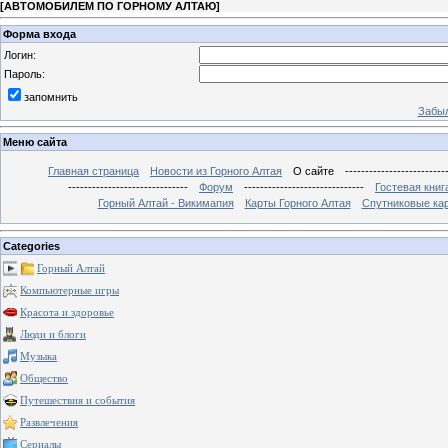
[
АВТОМОБИЛЕМ ПО ГОРНОМУ АЛТАЮ
]
Форма входа
Логин:
Пароль:
запомнить
Забыл
Меню сайта
Главная страница
Новости из Горного Алтая
О сайте
-------------------------
------------------------------
Форум
------------------------------
Гостевая книг
Горный Алтай - Викимапия
Карты Горного Алтая
Спутниковые кар
Categories
Горный Алтай
Компьютерные игры
Красота и здоровье
Люди и блоги
Музыка
Общество
Путешествия и события
Развлечения
Сериалы