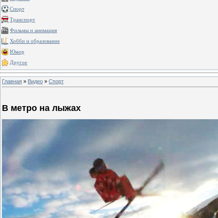
Спорт
Транспорт
Фильмы и анимация
Хобби и образование
Юмор
Другое
Главная
»
Видео
»
Спорт
В метро на лыжах