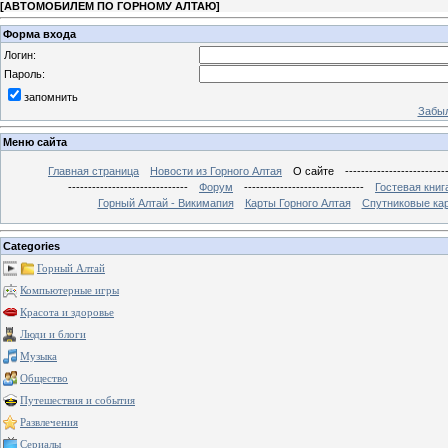
[
АВТОМОБИЛЕМ ПО ГОРНОМУ АЛТАЮ
]
Форма входа
Логин:
Пароль:
запомнить
Забыл
Меню сайта
Главная страница
Новости из Горного Алтая
О сайте
-------------------------
------------------------------
Форум
------------------------------
Гостевая книг
Горный Алтай - Викимапия
Карты Горного Алтая
Спутниковые кар
Categories
Горный Алтай
Компьютерные игры
Красота и здоровье
Люди и блоги
Музыка
Общество
Путешествия и события
Развлечения
Сериалы