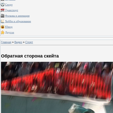
Спорт
Транспорт
Фильмы и анимация
Хобби и образование
Юмор
Другое
Главная
»
Видео
»
Спорт
Обратная сторона скейта