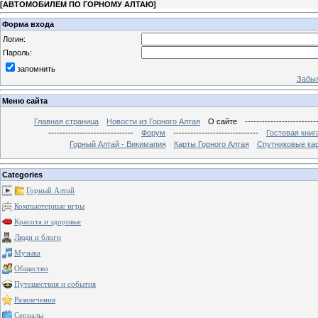
[
АВТОМОБИЛЕМ ПО ГОРНОМУ АЛТАЮ
]
Форма входа
Логин:
Пароль:
запомнить
Забыл
Меню сайта
Главная страница
Новости из Горного Алтая
О сайте
-------------------------
------------------------------
Форум
------------------------------
Гостевая книг
Горный Алтай - Викимапия
Карты Горного Алтая
Спутниковые кар
Categories
Горный Алтай
Компьютерные игры
Красота и здоровье
Люди и блоги
Музыка
Общество
Путешествия и события
Развлечения
Сериалы