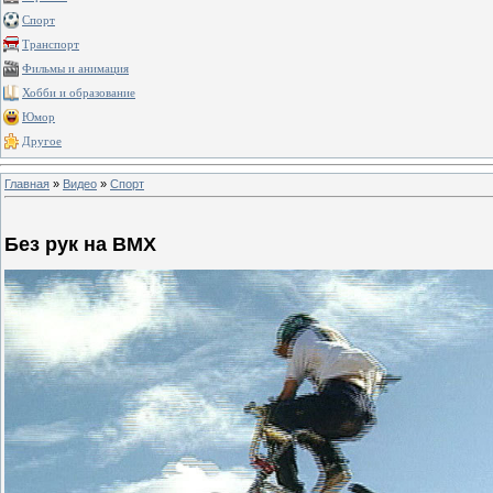
Спорт
Транспорт
Фильмы и анимация
Хобби и образование
Юмор
Другое
Главная
»
Видео
»
Спорт
Без рук на BMX