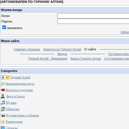
[
АВТОМОБИЛЕМ ПО ГОРНОМУ АЛТАЮ
]
Форма входа
Логин:
Пароль:
запомнить
Забыл
Меню сайта
Главная страница
Новости из Горного Алтая
О сайте
-------------------------
------------------------------
Форум
------------------------------
Гостевая книг
Горный Алтай - Викимапия
Карты Горного Алтая
Спутниковые кар
Categories
Горный Алтай
Компьютерные игры
Красота и здоровье
Люди и блоги
Музыка
Общество
Путешествия и события
Развлечения
Сериалы