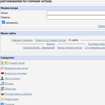
[
АВТОМОБИЛЕМ ПО ГОРНОМУ АЛТАЮ
]
Форма входа
Логин:
Пароль:
запомнить
Забыл
Меню сайта
Главная страница
Новости из Горного Алтая
О сайте
-------------------------
------------------------------
Форум
------------------------------
Гостевая книг
Горный Алтай - Викимапия
Карты Горного Алтая
Спутниковые кар
Categories
Горный Алтай
Компьютерные игры
Красота и здоровье
Люди и блоги
Музыка
Общество
Путешествия и события
Развлечения
Сериалы