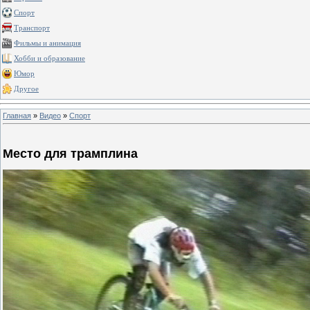
Спорт
Транспорт
Фильмы и анимация
Хобби и образование
Юмор
Другое
Главная
»
Видео
»
Спорт
Место для трамплина