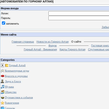
[
АВТОМОБИЛЕМ ПО ГОРНОМУ АЛТАЮ
]
Форма входа
Логин:
Пароль:
запомнить
Забыл
Меню сайта
Главная страница
Новости из Горного Алтая
О сайте
-------------------------
------------------------------
Форум
------------------------------
Гостевая книг
Горный Алтай - Викимапия
Карты Горного Алтая
Спутниковые кар
Categories
Горный Алтай
Компьютерные игры
Красота и здоровье
Люди и блоги
Музыка
Общество
Путешествия и события
Развлечения
Сериалы