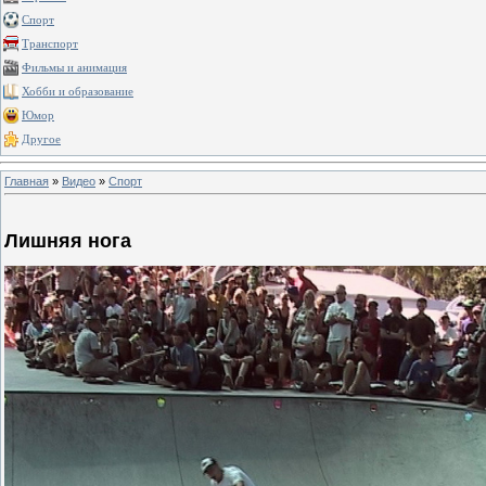
Спорт
Транспорт
Фильмы и анимация
Хобби и образование
Юмор
Другое
Главная
»
Видео
»
Спорт
Лишняя нога