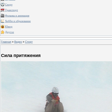
Спорт
Транспорт
Фильмы и анимация
Хобби и образование
Юмор
Другое
Главная
»
Видео
»
Спорт
Сила притяжения