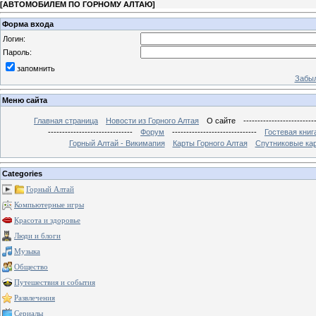
[
АВТОМОБИЛЕМ ПО ГОРНОМУ АЛТАЮ
]
Форма входа
Логин:
Пароль:
запомнить
Забыл
Меню сайта
Главная страница
Новости из Горного Алтая
О сайте
-------------------------
------------------------------
Форум
------------------------------
Гостевая книг
Горный Алтай - Викимапия
Карты Горного Алтая
Спутниковые кар
Categories
Горный Алтай
Компьютерные игры
Красота и здоровье
Люди и блоги
Музыка
Общество
Путешествия и события
Развлечения
Сериалы