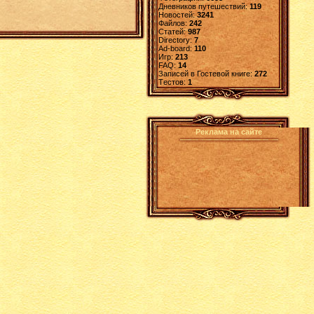
Дневников путешествий:
119
Новостей:
3241
Файлов:
242
Статей:
987
Directory:
7
Ad-board:
110
Игр:
213
FAQ:
14
Записей в Гостевой книге:
272
Tестов:
1
Реклама на сайте