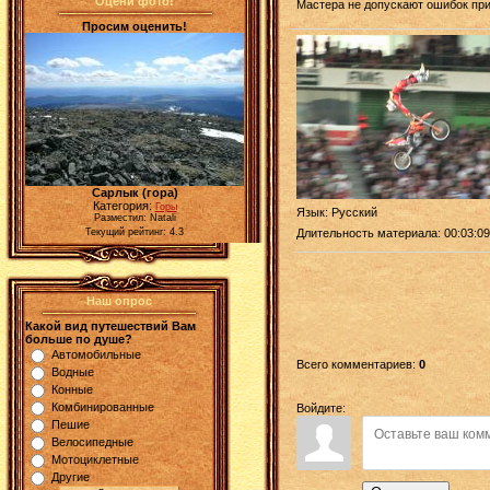
Оцени фото!
Мастера не допускают ошибок при
Просим оценить!
Сарлык (гора)
Категория:
Горы
Язык
: Русский
Разместил: Natali
Длительность материала
: 00:03:09
Текущий рейтинг: 4.3
Наш опрос
Какой вид путешествий Вам
больше по душе?
Автомобильные
Всего комментариев
:
0
Водные
Конные
Комбинированные
Войдите:
Пешие
Велосипедные
Мотоциклетные
Другие