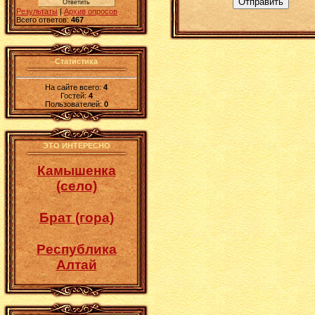
Отправить
Результаты
|
Архив опросов
Всего ответов:
467
Статистика
На сайте всего:
4
Гостей:
4
Пользователей:
0
ЭТО ИНТЕРЕСНО
Камышенка
(село)
Брат (гора)
Республика
Алтай