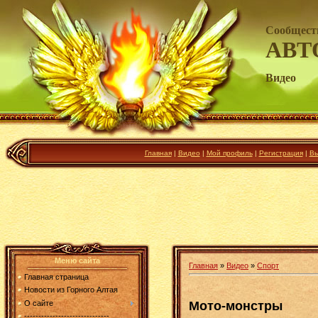
Сообщест
АВТ
Видео
Главная
|
Видео
|
Мой профиль
|
Регистрация
|
Вы
Меню сайта
Главная
»
Видео
»
Спорт
Главная страница
Новости из Горного Алтая
Мото-монстры
О сайте
------------------------------