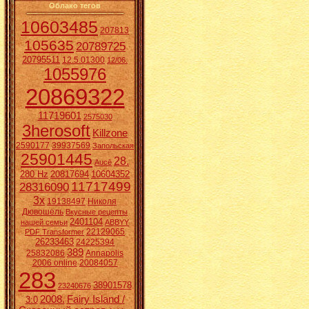
Облако тегов
10603485
207813
105635
20789725
20795511
12.5.01300
12/06.
1055976
20869322
11719601
2575030
3herosoft
Killzone
2590177
39937569
Запольская
25901445
28.
Aucē
280 Hz
20817694
10604352
11717499
28316090
3x
19138497
Николя
Дювошель
Вкусные рецепты
2401104
нашей семьи
ABBYY
22129065
PDF Transformer
26233463
24225394
389
25832086
Annapolis
2006 online
20084057
283
38901578
23240676
2008.
Fairy Island /
3:0