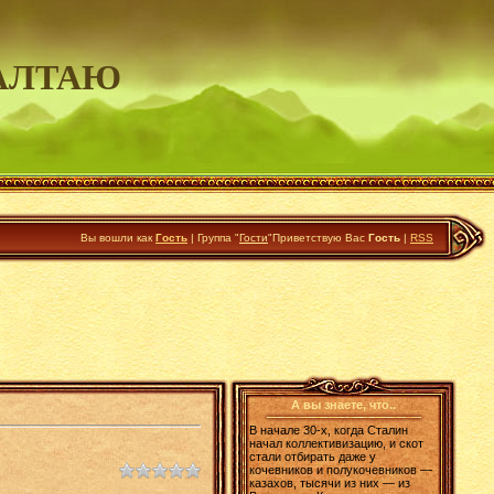
АЛТАЮ
Вы вошли как
Гость
|
Группа
"
Гости
"
Приветствую Вас
Гость
|
RSS
А вы знаете, что..
В начале 30-х, когда Сталин
начал коллективизацию, и скот
стали отбирать даже у
кочевников и полукочевников —
казахов, тысячи из них — из