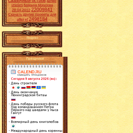
Сказочный остров
Ashlee
izsoles
Боярыня Морозова
22009841
28.04.2012
Скачать другие проекты для
2498184
after ef
Яндекс
Праздники