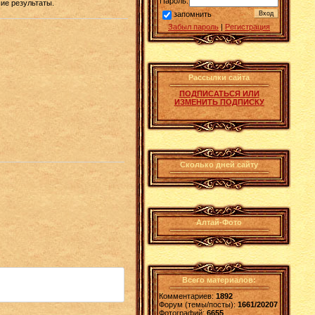
Пароль:
ие результаты.
запомнить
Забыл пароль
|
Регистрация
Рассылки сайта
ПОДПИСАТЬСЯ ИЛИ
ИЗМЕНИТЬ ПОДПИСКУ
Сколько дней сайту
Алтай-Фото
Всего материалов:
Комментариев:
1892
Форум (темы/посты):
1661/20207
Фотографий:
6655