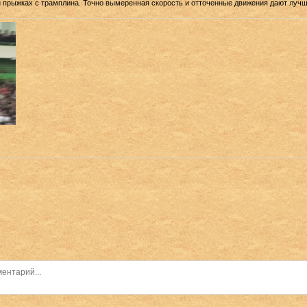
 прыжках с трамплина. Точно вымеренная скорость и отточенные движения дают лучш