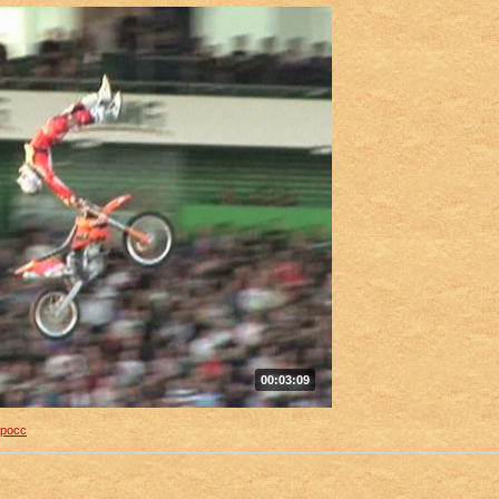
00:03:09
росс