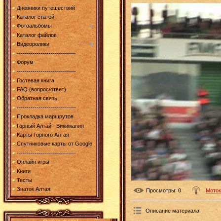
Дневники путешествий
Каталог статей
Фотоальбомы
Каталог файлов
Видеоролики
------------------------------
Форум
------------------------------
Гостевая книга
FAQ (вопрос/ответ)
Обратная связь
------------------------------
Прокладка маршрутов
Горный Алтай - Викимапия
Карты Горного Алтая
Спутниковые карты от Google
------------------------------
Онлайн игры
Книги
Тесты
Знаток Алтая
Просмотры
: 0
Моток
Описание материала
: