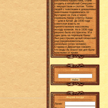
Восточного Казахстана, стали
уходить в китайский Синьцзян —
с имуществом и скотом. Толпы
людей с повозками и домашними
животными поднимались по
Бухтарме на Укок и через
перевалы Канас и Бетсу-Канас
— шли в Китай. До 1936 года
советская власть не
препятствовала массовому
исходу казахов. Но в 1936 году
решено было его пресечь. И в
один день на перевале Канас
был расстрелян целый казахский
род (предположительно,
несколько сотен человек).
Старики в Джазаторе говорят,
что воды Ак-Алахи три дня были
красными от крови
Поиск
Форма входа
Логин: