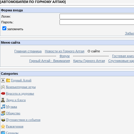
[
АВТОМОБИЛЕМ ПО ГОРНОМУ АЛТАЮ
]
Форма входа
Логин:
Пароль:
запомнить
Забыл
Меню сайта
Главная страница
Новости из Горного Алтая
О сайте
-------------------------
------------------------------
Форум
------------------------------
Гостевая книг
Горный Алтай - Викимапия
Карты Горного Алтая
Спутниковые кар
Categories
Горный Алтай
Компьютерные игры
Красота и здоровье
Люди и блоги
Музыка
Общество
Путешествия и события
Развлечения
Сериалы