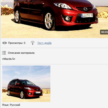
00:01
Просмотры
: 0
Тест–драйв
Описание материала
:
«Mazda 5»
Язык
: Русский