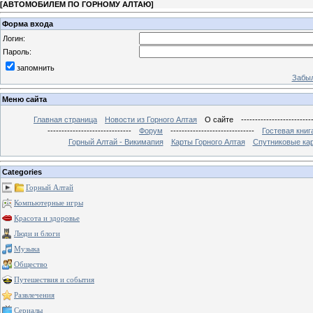
[
АВТОМОБИЛЕМ ПО ГОРНОМУ АЛТАЮ
]
Форма входа
Логин:
Пароль:
запомнить
Забыл
Меню сайта
Главная страница
Новости из Горного Алтая
О сайте
-------------------------
------------------------------
Форум
------------------------------
Гостевая книг
Горный Алтай - Викимапия
Карты Горного Алтая
Спутниковые кар
Categories
Горный Алтай
Компьютерные игры
Красота и здоровье
Люди и блоги
Музыка
Общество
Путешествия и события
Развлечения
Сериалы