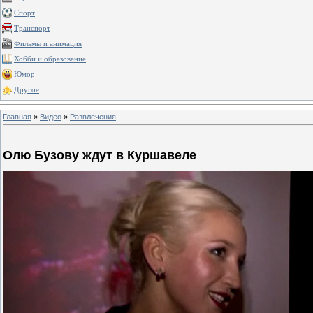
Спорт
Транспорт
Фильмы и анимация
Хобби и образование
Юмор
Другое
Главная
»
Видео
»
Развлечения
Олю Бузову ждут в Куршавеле