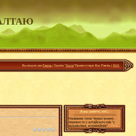
АЛТАЮ
Вы вошли как
Гость
|
Группа
"
Гости
"
Приветствую Вас
Гость
|
RSS
А вы знаете, что..
Название села Чемал можно
перевести с алтайского как "с
муравьями, муравейник"