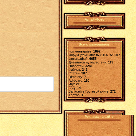
Алтай-Фото
Всего материалов:
Комментариев:
1892
Форум (темы/посты):
1661/20207
Фотографий:
6655
Дневников путешествий:
119
Новостей:
3241
Файлов:
242
Статей:
987
Directory:
7
Ad-board:
110
Игр:
213
FAQ:
14
Записей в Гостевой книге:
272
Tестов:
1
Реклама на сайте