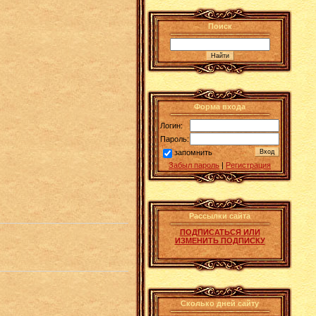
Поиск
Форма входа
Логин:
Пароль:
запомнить
Забыл пароль
|
Регистрация
Рассылки сайта
ПОДПИСАТЬСЯ ИЛИ
ИЗМЕНИТЬ ПОДПИСКУ
Сколько дней сайту