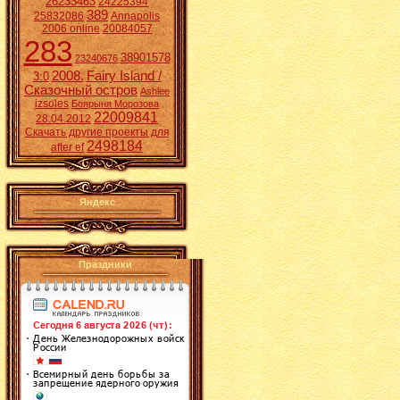
26233463
24225394
389
25832086
Annapolis
2006 online
20084057
283
38901578
23240676
2008.
Fairy Island /
3:0
Сказочный остров
Ashlee
izsoles
Боярыня Морозова
22009841
28.04.2012
Скачать другие проекты для
2498184
after ef
Яндекс
Праздники