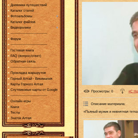
Дневники путешествий
Каталог статей
Фотоальбомы
Каталог файлов
Видеоролики
------------------------------
Форум
------------------------------
Гостевая книга
FAQ (вопрос/ответ)
Обратная связь
------------------------------
Прокладка маршрутов
Горный Алтай - Викимапия
Карты Горного Алтая
Спутниковые карты от Google
Просмотры
: 0
«С Но
------------------------------
Онлайн игры
Описание материала
:
Книги
«Пьяный мужик и невнятная тетка,
Тесты
Знаток Алтая