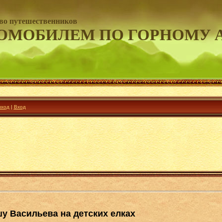
во путешественников
ОМОБИЛЕМ ПО ГОРНОМУ 
ход
|
Вход
у Васильева на детских елках