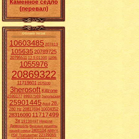
Каменное седло
(перевал)
Облако тегов
10603485
207813
105635
20789725
20795511
12.5.01300
12/06.
1055976
20869322
11719601
2575030
3herosoft
Killzone
2590177
39937569
Запольская
25901445
28.
Aucē
280 Hz
20817694
10604352
11717499
28316090
3x
19138497
Николя
Дювошель
Вкусные рецепты
2401104
нашей семьи
ABBYY
22129065
PDF Transformer