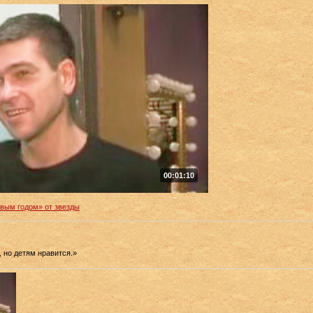
00:01:10
вым годом» от звезды
 но детям нравится.»