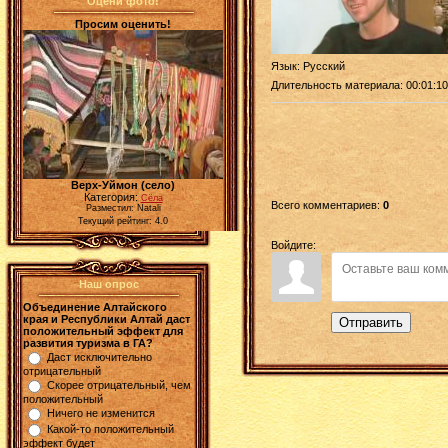
Оцени фото!
Просим оценить!
Язык
: Русский
Длительность материала
: 00:01:10
Верх-Уймон (село)
Категория:
Сёла
Всего комментариев
:
0
Разместил: Natali
Текущий рейтинг: 4.0
Войдите:
Наш опрос
Объединение Алтайского
края и Республики Алтай даст
Отправить
положительный эффект для
развития туризма в ГА?
Даст исключительно
отрицательный
Скорее отрицательный, чем
положительный
Ничего не изменится
Какой-то положительный
эффект будет