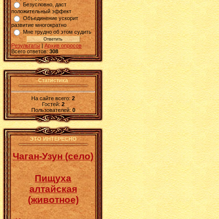
Безусловно, даст
положительный эффект
Объединение ускорит
развитие многократно
Мне трудно об этом судить
Результаты
|
Архив опросов
Всего ответов:
308
Статистика
На сайте всего:
2
Гостей:
2
Пользователей:
0
ЭТО ИНТЕРЕСНО
Чаган-Узун (село)
Пищуха
алтайская
(животное)