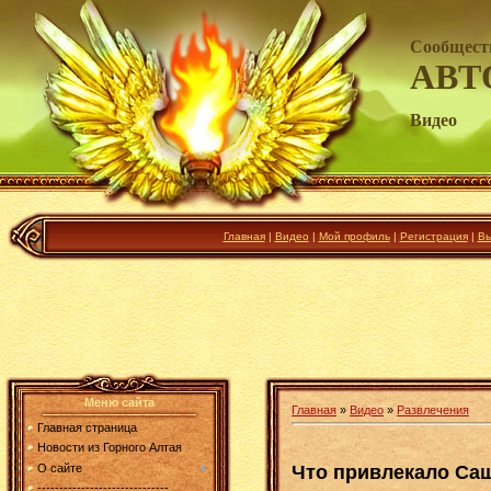
Сообщест
АВТ
Видео
Главная
|
Видео
|
Мой профиль
|
Регистрация
|
Вы
Меню сайта
Главная
»
Видео
»
Развлечения
Главная страница
Новости из Горного Алтая
Что привлекало Саш
О сайте
------------------------------