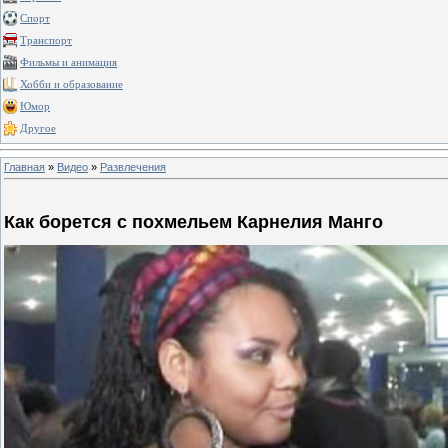
Спорт
Транспорт
Фильмы и анимация
Хобби и образование
Юмор
Другое
Главная
»
Видео
»
Развлечения
Как борется с похмельем Карнелия Манго