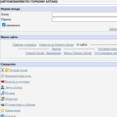
[
АВТОМОБИЛЕМ ПО ГОРНОМУ АЛТАЮ
]
Форма входа
Логин:
Пароль:
запомнить
Забыл
Меню сайта
Главная страница
Новости из Горного Алтая
О сайте
-------------------------
------------------------------
Форум
------------------------------
Гостевая книг
Горный Алтай - Викимапия
Карты Горного Алтая
Спутниковые кар
Categories
Горный Алтай
Компьютерные игры
Красота и здоровье
Люди и блоги
Музыка
Общество
Путешествия и события
Развлечения
Сериалы