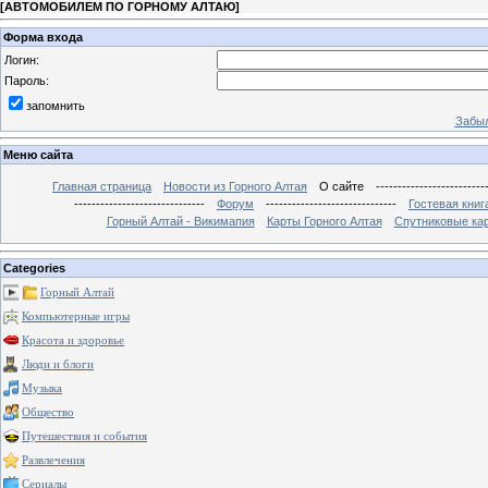
[
АВТОМОБИЛЕМ ПО ГОРНОМУ АЛТАЮ
]
Форма входа
Логин:
Пароль:
запомнить
Забыл
Меню сайта
Главная страница
Новости из Горного Алтая
О сайте
-------------------------
------------------------------
Форум
------------------------------
Гостевая книг
Горный Алтай - Викимапия
Карты Горного Алтая
Спутниковые кар
Categories
Горный Алтай
Компьютерные игры
Красота и здоровье
Люди и блоги
Музыка
Общество
Путешествия и события
Развлечения
Сериалы