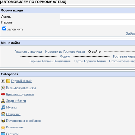
[
АВТОМОБИЛЕМ ПО ГОРНОМУ АЛТАЮ
]
Форма входа
Логин:
Пароль:
запомнить
Забыл
Меню сайта
Главная страница
Новости из Горного Алтая
О сайте
-------------------------
------------------------------
Форум
------------------------------
Гостевая книг
Горный Алтай - Викимапия
Карты Горного Алтая
Спутниковые кар
Categories
Горный Алтай
Компьютерные игры
Красота и здоровье
Люди и блоги
Музыка
Общество
Путешествия и события
Развлечения
Сериалы