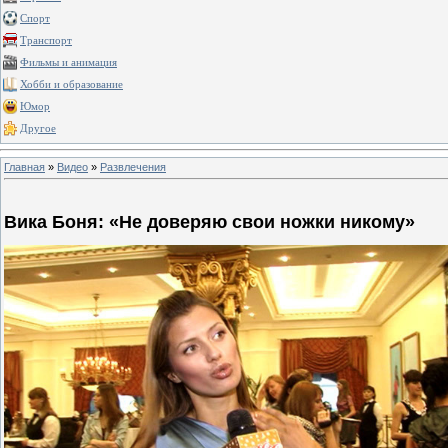
Спорт
Транспорт
Фильмы и анимация
Хобби и образование
Юмор
Другое
Главная
»
Видео
»
Развлечения
Вика Боня: «Не доверяю свои ножки никому»