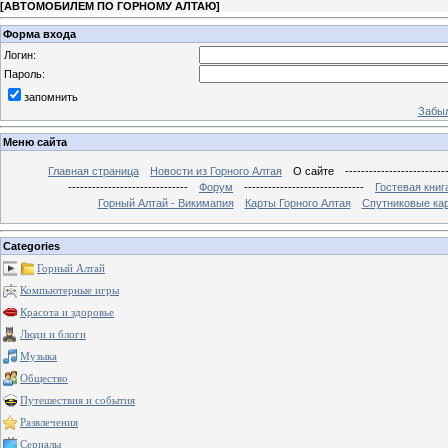
[
АВТОМОБИЛЕМ ПО ГОРНОМУ АЛТАЮ
]
Форма входа
Логин:
Пароль:
запомнить
Забыл
Меню сайта
Главная страница
Новости из Горного Алтая
О сайте
-------------------------
------------------------------
Форум
------------------------------
Гостевая книг
Горный Алтай - Викимапия
Карты Горного Алтая
Спутниковые кар
Categories
Горный Алтай
Компьютерные игры
Красота и здоровье
Люди и блоги
Музыка
Общество
Путешествия и события
Развлечения
Сериалы