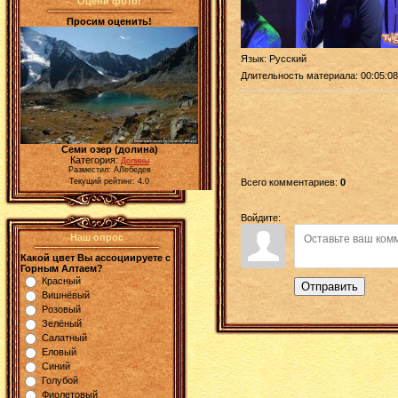
Оцени фото!
Просим оценить!
Язык
: Русский
Длительность материала
: 00:05:08
Семи озер (долина)
Категория:
Долины
Разместил: АЛебедев
Текущий рейтинг: 4.0
Всего комментариев
:
0
Войдите:
Наш опрос
Какой цвет Вы ассоциируете с
Горным Алтаем?
Красный
Отправить
Вишнёвый
Розовый
Зелёный
Салатный
Еловый
Синий
Голубой
Фиолетовый