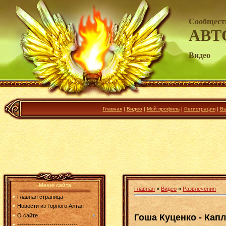
Сообщест
АВТ
Видео
Главная
|
Видео
|
Мой профиль
|
Регистрация
|
Вы
Меню сайта
Главная
»
Видео
»
Развлечения
Главная страница
Новости из Горного Алтая
Гоша Куценко - Кап
О сайте
------------------------------