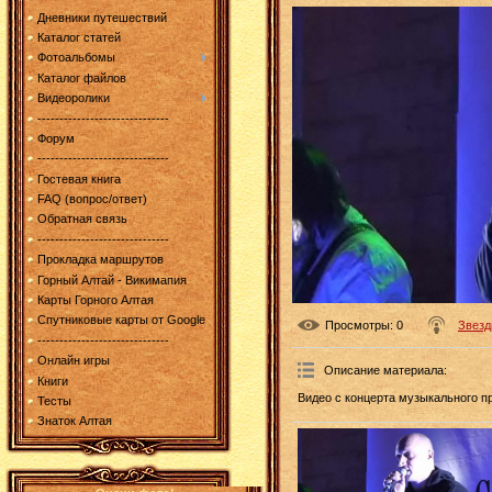
Дневники путешествий
Каталог статей
Фотоальбомы
Каталог файлов
Видеоролики
------------------------------
Форум
------------------------------
Гостевая книга
FAQ (вопрос/ответ)
Обратная связь
------------------------------
Прокладка маршрутов
Горный Алтай - Викимапия
Карты Горного Алтая
Спутниковые карты от Google
Просмотры
: 0
Звезд
------------------------------
Онлайн игры
Описание материала
:
Книги
Видео с концерта музыкального пр
Тесты
Знаток Алтая