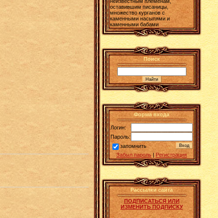
неизвестным племенам,
оставившим писаницы,
множество курганов с
каменными насыпями и
каменными бабами
Поиск
Форма входа
Логин:
Пароль:
запомнить
Забыл пароль
|
Регистрация
Рассылки сайта
ПОДПИСАТЬСЯ ИЛИ
ИЗМЕНИТЬ ПОДПИСКУ