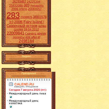
26233463
24225394
389
25832086
Annapolis
2006 online
20084057
283
38901578
23240676
2008.
Fairy Island /
3:0
Сказочный остров
Ashlee
izsoles
28.04.2012
22009841
Скачать другие
проекты для after ef
2498184
Яндекс
Праздники