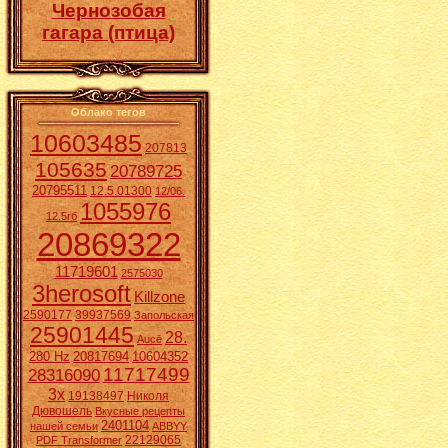
Чернозобая
гагара (птица)
Облако тегов
10603485
207813
105635
20789725
20795511
12.5.01300
12/06.
1055976
12.5гб
20869322
11719601
2575030
3herosoft
Killzone
2590177
39937569
Запольская
25901445
28.
Aucē
280 Hz
20817694
10604352
11717499
28316090
3x
19138497
Николя
Дювошель
Вкусные рецепты
2401104
нашей семьи
ABBYY
22129065
PDF Transformer