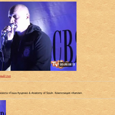
00:05:08
ный Live
оекта «Гоша Куценко & Anatomy of Soul». Композиция «Капли».