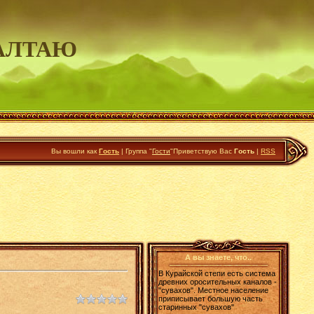
АЛТАЮ
Вы вошли как
Гость
|
Группа
"
Гости
"
Приветствую Вас
Гость
|
RSS
А вы знаете, что..
В Курайской степи есть система
древних оросительных каналов -
"сувахов". Местное население
приписывает большую часть
старинных "сувахов"