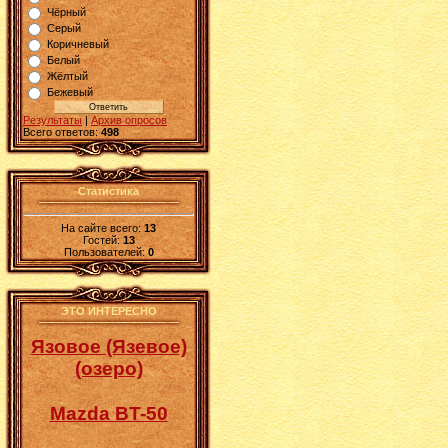
Чёрный
Серый
Коричневый
Белый
Жёлтый
Бежевый
Результаты
|
Архив опросов
Всего ответов:
498
Статистика
На сайте всего:
13
Гостей:
13
Пользователей:
0
ЭТО ИНТЕРЕСНО
Язовое (Язевое)
(озеро)
Mazda BT-50