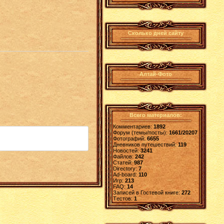
Сколько дней сайту
Алтай-Фото
Всего материалов:
Комментариев:
1892
Форум (темы/посты):
1661/20207
Фотографий:
6655
Дневников путешествий:
119
Новостей:
3241
Файлов:
242
Статей:
987
Directory:
7
Ad-board:
110
Игр:
213
FAQ:
14
Записей в Гостевой книге:
272
Tестов:
1