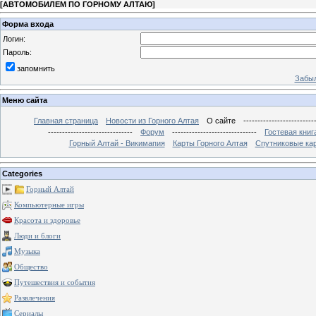
[
АВТОМОБИЛЕМ ПО ГОРНОМУ АЛТАЮ
]
Форма входа
Логин:
Пароль:
запомнить
Забыл
Меню сайта
Главная страница
Новости из Горного Алтая
О сайте
-------------------------
------------------------------
Форум
------------------------------
Гостевая книг
Горный Алтай - Викимапия
Карты Горного Алтая
Спутниковые кар
Categories
Горный Алтай
Компьютерные игры
Красота и здоровье
Люди и блоги
Музыка
Общество
Путешествия и события
Развлечения
Сериалы