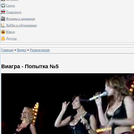
Спорт
Транспорт
Фильмы и анимация
Хобби и образование
Юмор
Другое
Главная
»
Видео
»
Развлечения
Виагра - Попытка №5