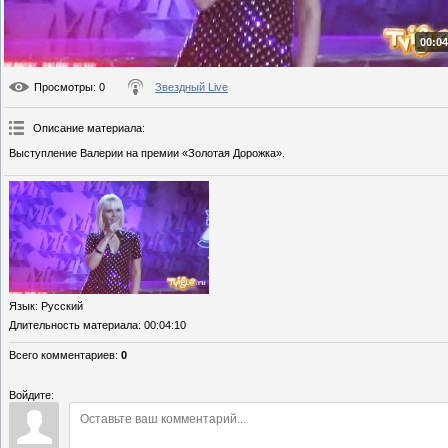
00:04
Просмотры
: 0
Звездный Live
Описание материала
:
Выступление Валерии на премии «Золотая Дорожка».
Язык
: Русский
Длительность материала
: 00:04:10
Всего комментариев
:
0
Войдите: