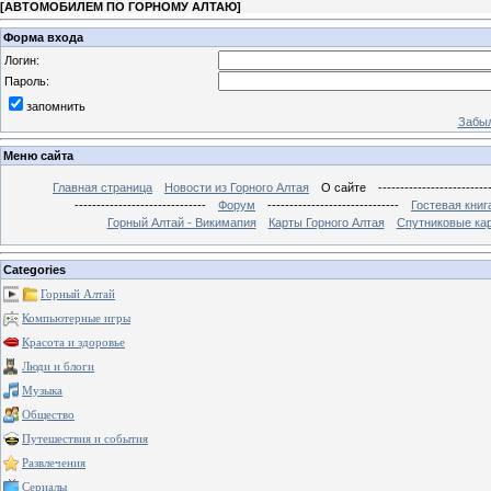
[
АВТОМОБИЛЕМ ПО ГОРНОМУ АЛТАЮ
]
Форма входа
Логин:
Пароль:
запомнить
Забыл
Меню сайта
Главная страница
Новости из Горного Алтая
О сайте
-------------------------
------------------------------
Форум
------------------------------
Гостевая книг
Горный Алтай - Викимапия
Карты Горного Алтая
Спутниковые кар
Categories
Горный Алтай
Компьютерные игры
Красота и здоровье
Люди и блоги
Музыка
Общество
Путешествия и события
Развлечения
Сериалы