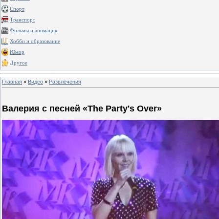
Спорт
Транспорт
Фильмы и анимация
Хобби и образование
Юмор
Другое
Главная
»
Видео
»
Развлечения
Валерия с песней «The Party's Over»