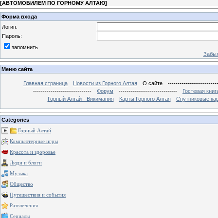
[
АВТОМОБИЛЕМ ПО ГОРНОМУ АЛТАЮ
]
Форма входа
Логин:
Пароль:
запомнить
Забыл
Меню сайта
Главная страница
Новости из Горного Алтая
О сайте
-------------------------
------------------------------
Форум
------------------------------
Гостевая книг
Горный Алтай - Викимапия
Карты Горного Алтая
Спутниковые кар
Categories
Горный Алтай
Компьютерные игры
Красота и здоровье
Люди и блоги
Музыка
Общество
Путешествия и события
Развлечения
Сериалы