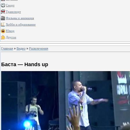
Спорт
Транспорт
Фильмы и анимация
Хобби и образование
Юмор
Другое
Главная
»
Видео
»
Развлечения
Баста — Hands up