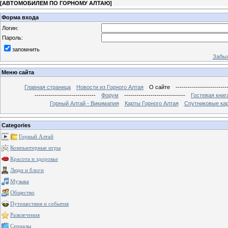
[
АВТОМОБИЛЕМ ПО ГОРНОМУ АЛТАЮ
]
Форма входа
Логин:
Пароль:
запомнить
Забыл
Меню сайта
Главная страница
Новости из Горного Алтая
О сайте
-------------------------
------------------------------
Форум
------------------------------
Гостевая книг
Горный Алтай - Викимапия
Карты Горного Алтая
Спутниковые кар
Categories
Горный Алтай
Компьютерные игры
Красота и здоровье
Люди и блоги
Музыка
Общество
Путешествия и события
Развлечения
Сериалы