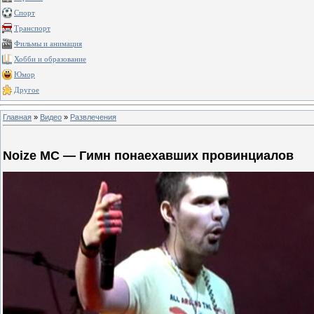
Спорт
Транспорт
Фильмы и анимация
Хобби и образование
Юмор
Другое
Главная
»
Видео
»
Развлечения
Noize MC — Гимн понаехавших провинциалов