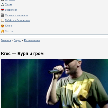
Спорт
Транспорт
Фильмы и анимация
Хобби и образование
Юмор
Другое
Главная
»
Видео
»
Развлечения
Krec — Буря и гром