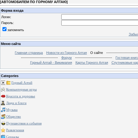
[
АВТОМОБИЛЕМ ПО ГОРНОМУ АЛТАЮ
]
Форма входа
Логин:
Пароль:
запомнить
Забыл
Меню сайта
Главная страница
Новости из Горного Алтая
О сайте
-------------------------
------------------------------
Форум
------------------------------
Гостевая книг
Горный Алтай - Викимапия
Карты Горного Алтая
Спутниковые кар
Categories
Горный Алтай
Компьютерные игры
Красота и здоровье
Люди и блоги
Музыка
Общество
Путешествия и события
Развлечения
Сериалы