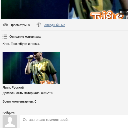
00:02
Просмотры
: 0
Звездный Live
Описание материала
:
Krec. Трек «Буря и гром».
Язык
: Русский
Длительность материала
: 00:02:50
Всего комментариев
:
0
Войдите: