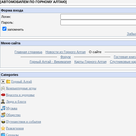
[
АВТОМОБИЛЕМ ПО ГОРНОМУ АЛТАЮ
]
Форма входа
Логин:
Пароль:
запомнить
Забыл
Меню сайта
Главная страница
Новости из Горного Алтая
О сайте
-------------------------
------------------------------
Форум
------------------------------
Гостевая книг
Горный Алтай - Викимапия
Карты Горного Алтая
Спутниковые кар
Categories
Горный Алтай
Компьютерные игры
Красота и здоровье
Люди и блоги
Музыка
Общество
Путешествия и события
Развлечения
Сериалы