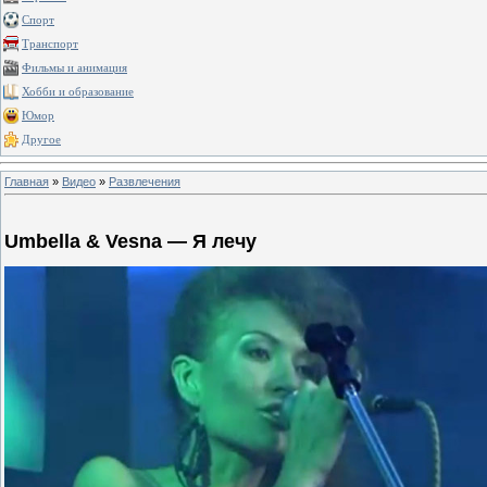
Спорт
Транспорт
Фильмы и анимация
Хобби и образование
Юмор
Другое
Главная
»
Видео
»
Развлечения
Umbella & Vesna — Я лечу