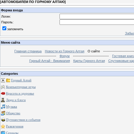
[
АВТОМОБИЛЕМ ПО ГОРНОМУ АЛТАЮ
]
Форма входа
Логин:
Пароль:
запомнить
Забыл
Меню сайта
Главная страница
Новости из Горного Алтая
О сайте
-------------------------
------------------------------
Форум
------------------------------
Гостевая книг
Горный Алтай - Викимапия
Карты Горного Алтая
Спутниковые кар
Categories
Горный Алтай
Компьютерные игры
Красота и здоровье
Люди и блоги
Музыка
Общество
Путешествия и события
Развлечения
Сериалы