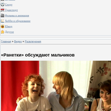
Спорт
Транспорт
Фильмы и анимация
Хобби и образование
Юмор
Другое
Главная
»
Видео
»
Развлечения
«Ранетки» обсуждают мальчиков