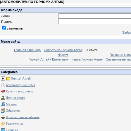
[
АВТОМОБИЛЕМ ПО ГОРНОМУ АЛТАЮ
]
Форма входа
Логин:
Пароль:
запомнить
Забыл
Меню сайта
Главная страница
Новости из Горного Алтая
О сайте
-------------------------
------------------------------
Форум
------------------------------
Гостевая книг
Горный Алтай - Викимапия
Карты Горного Алтая
Спутниковые кар
Categories
Горный Алтай
Компьютерные игры
Красота и здоровье
Люди и блоги
Музыка
Общество
Путешествия и события
Развлечения
Сериалы