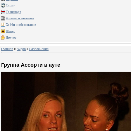
Спорт
Транспорт
Фильмы и анимация
Хобби и образование
Юмор
Другое
Главная
»
Видео
»
Развлечения
Группа Ассорти в ауте