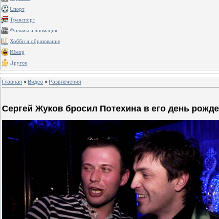
Спорт
Транспорт
Фильмы и анимация
Хобби и образование
Юмор
Другое
Главная
»
Видео
»
Развлечения
Сергей Жуков бросил Потехина в его день рожд