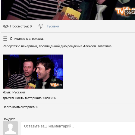
00:03
Просмотры
: 0
Тусовки
Описание материала
:
Репортаж с вечеринки, посвященной дню рождения Алексея Потехина.
Язык
: Русский
Длительность материала
: 00:03:56
Всего комментариев
:
0
Войдите: