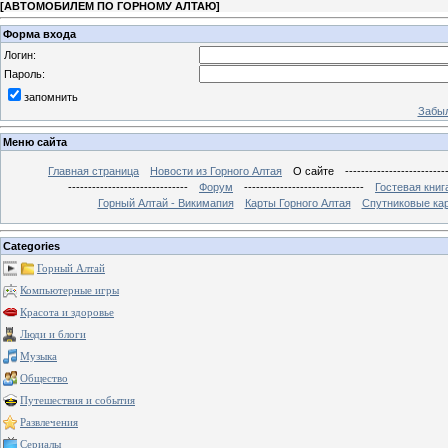
[
АВТОМОБИЛЕМ ПО ГОРНОМУ АЛТАЮ
]
Форма входа
Логин:
Пароль:
запомнить
Забыл
Меню сайта
Главная страница
Новости из Горного Алтая
О сайте
-------------------------
------------------------------
Форум
------------------------------
Гостевая книг
Горный Алтай - Викимапия
Карты Горного Алтая
Спутниковые кар
Categories
Горный Алтай
Компьютерные игры
Красота и здоровье
Люди и блоги
Музыка
Общество
Путешествия и события
Развлечения
Сериалы