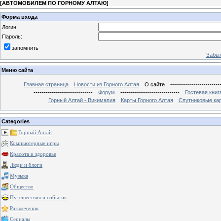
[
АВТОМОБИЛЕМ ПО ГОРНОМУ АЛТАЮ
]
Форма входа
Логин:
Пароль:
запомнить
Забыл
Меню сайта
Главная страница
Новости из Горного Алтая
О сайте
-------------------------
------------------------------
Форум
------------------------------
Гостевая книг
Горный Алтай - Викимапия
Карты Горного Алтая
Спутниковые кар
Categories
Горный Алтай
Компьютерные игры
Красота и здоровье
Люди и блоги
Музыка
Общество
Путешествия и события
Развлечения
Сериалы