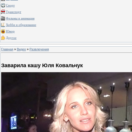
Спорт
Транспорт
Фильмы и анимация
Хобби и образование
Юмор
Другое
Главная
»
Видео
»
Развлечения
Заварила кашу Юля Ковальчук