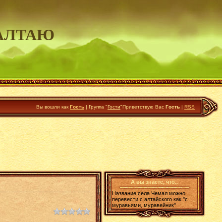
АЛТАЮ
Вы вошли как
Гость
|
Группа
"
Гости
"
Приветствую Вас
Гость
|
RSS
А вы знаете, что..
Название села Чемал можно
перевести с алтайского как "с
муравьями, муравейник"