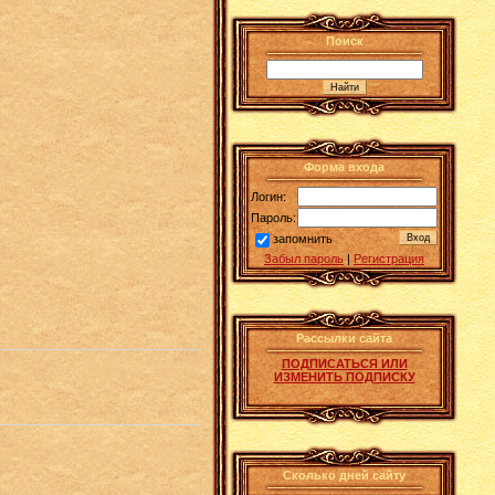
Поиск
Форма входа
Логин:
Пароль:
запомнить
Забыл пароль
|
Регистрация
Рассылки сайта
ПОДПИСАТЬСЯ ИЛИ
ИЗМЕНИТЬ ПОДПИСКУ
Сколько дней сайту