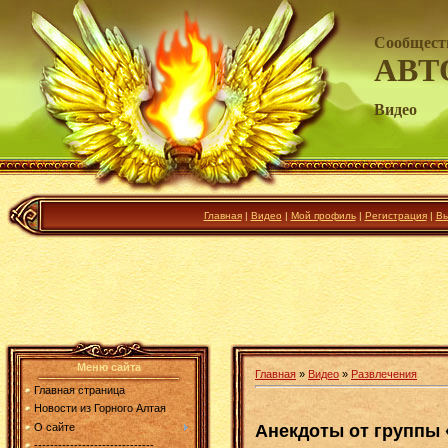
Сообщест
АВТ
Видео
Главная
|
Видео
|
Мой профиль
|
Регистрация
|
Вы
Меню сайта
Главная
»
Видео
»
Развлечения
Главная страница
Новости из Горного Алтая
Анекдоты от группы
О сайте
------------------------------