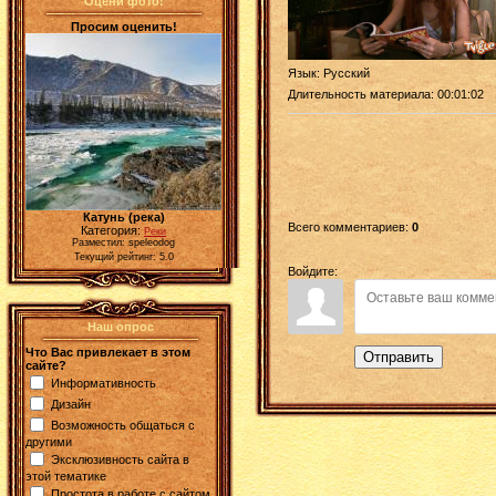
Оцени фото!
Просим оценить!
Язык
: Русский
Длительность материала
: 00:01:02
Катунь (река)
Всего комментариев
:
0
Категория:
Реки
Разместил: speleodog
Текущий рейтинг: 5.0
Войдите:
Наш опрос
Что Вас привлекает в этом
Отправить
сайте?
Информативность
Дизайн
Возможность общаться с
другими
Эксклюзивность сайта в
этой тематике
Простота в работе с сайтом