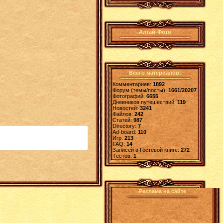
Алтай-Фото
Всего материалов:
Комментариев:
1892
Форум (темы/посты):
1661/20207
Фотографий:
6655
Дневников путешествий:
119
Новостей:
3241
Файлов:
242
Статей:
987
Directory:
7
Ad-board:
110
Игр:
213
FAQ:
14
Записей в Гостевой книге:
272
Tестов:
1
Реклама на сайте