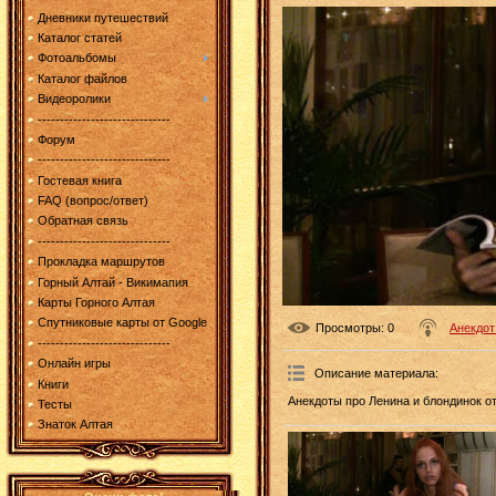
Дневники путешествий
Каталог статей
Фотоальбомы
Каталог файлов
Видеоролики
------------------------------
Форум
------------------------------
Гостевая книга
FAQ (вопрос/ответ)
Обратная связь
------------------------------
Прокладка маршрутов
Горный Алтай - Викимапия
Карты Горного Алтая
Спутниковые карты от Google
Просмотры
: 0
Анекдот
------------------------------
Онлайн игры
Описание материала
:
Книги
Анекдоты про Ленина и блондинок о
Тесты
Знаток Алтая