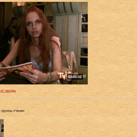
00:01:02
 от звезды
т группы «Чили»