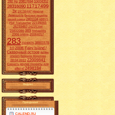
280 Hz
20817694
10604352
11717499
28316090
3x
19138497
Николя
Дювошель
Вкусные рецепты
2401104
нашей семьи
ABBYY
22129065
PDF Transformer
26233463
24225394
389
25832086
Annapolis
2006 online
20084057
283
38901578
23240676
2008.
Fairy Island /
3:0
Сказочный остров
Ashlee
izsoles
Боярыня Морозова
22009841
28.04.2012
Скачать другие проекты для
2498184
after ef
Яндекс
Праздники