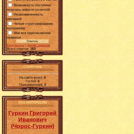
Возможность постоянно
получать новости эл.почтой
Незахламленность
рекламой
Четкое структурирование
материалов
Мне все перечисленное
нравится
Результаты
|
Архив опросов
Всего ответов:
163
Статистика
На сайте всего:
5
Гостей:
5
Пользователей:
0
ЭТО ИНТЕРЕСНО
Гуркин Григорий
Иванович
(Чорос-Гуркин)