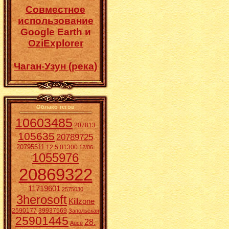
Совместное
использование
Google Earth и
OziExplorer
Чаган-Узун (река)
Облако тегов
10603485
207813
105635
20789725
20795511
12.5.01300
12/06.
1055976
20869322
11719601
2575030
3herosoft
Killzone
2590177
39937569
Запольская
25901445
28.
Aucē