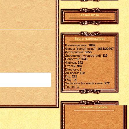
Алтай-Фото
Всего материалов:
Комментариев:
1892
Форум (темы/посты):
1661/20207
Фотографий:
6655
Дневников путешествий:
119
Новостей:
3241
Файлов:
242
Статей:
987
Directory:
7
Ad-board:
110
Игр:
213
FAQ:
14
Записей в Гостевой книге:
272
Tестов:
1
Реклама на сайте