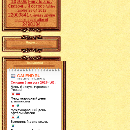
2008.
Fairy Island /
3:0
Сказочный остров
Ashlee
izsoles
28.04.2012
22009841
Скачать другие
проекты для after ef
2498184
Яндекс
Праздники