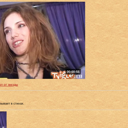
00:00:55
от от звезды
зывает в стихах.