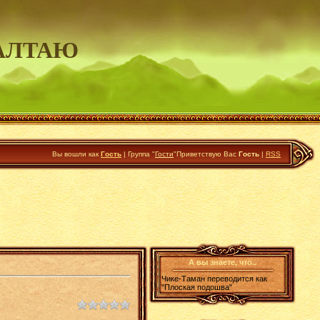
АЛТАЮ
Вы вошли как
Гость
|
Группа
"
Гости
"
Приветствую Вас
Гость
|
RSS
А вы знаете, что..
Чике-Таман переводится как
"Плоская подошва"