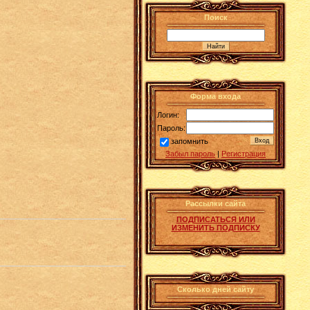
Поиск
Форма входа
Логин:
Пароль:
запомнить
Забыл пароль
|
Регистрация
Рассылки сайта
ПОДПИСАТЬСЯ ИЛИ
ИЗМЕНИТЬ ПОДПИСКУ
Сколько дней сайту