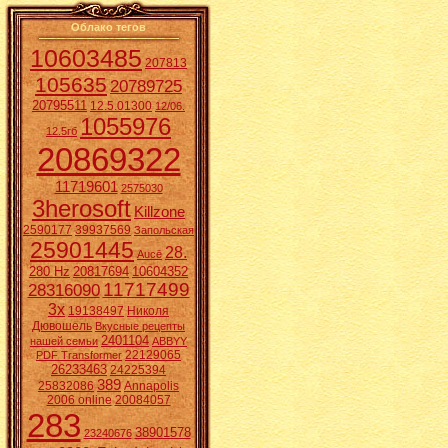
Облако тегов
10603485
207813
105635
20789725
20795511
12.5.01300
12/06.
1055976
12.5гб
20869322
11719601
2575030
3herosoft
Killzone
2590177
39937569
Запольская
25901445
28.
Aucē
280 Hz
20817694
10604352
11717499
28316090
3x
19138497
Николя
Дювошель
Вкусные рецепты
2401104
нашей семьи
ABBYY
22129065
PDF Transformer
26233463
24225394
389
25832086
Annapolis
2006 online
20084057
283
38901578
23240676