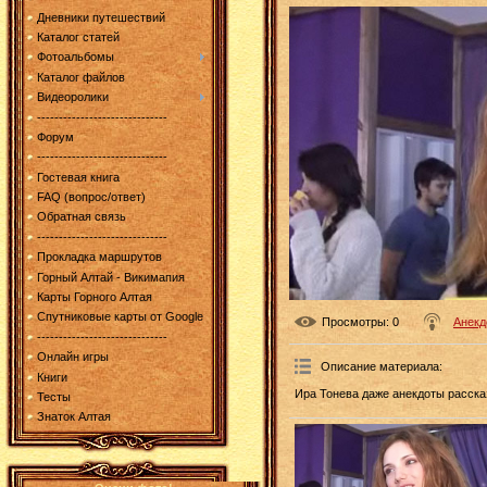
Дневники путешествий
Каталог статей
Фотоальбомы
Каталог файлов
Видеоролики
------------------------------
Форум
------------------------------
Гостевая книга
FAQ (вопрос/ответ)
Обратная связь
------------------------------
Прокладка маршрутов
Горный Алтай - Викимапия
Карты Горного Алтая
Спутниковые карты от Google
Просмотры
: 0
Анекд
------------------------------
Онлайн игры
Описание материала
:
Книги
Ира Тонева даже анекдоты расска
Тесты
Знаток Алтая