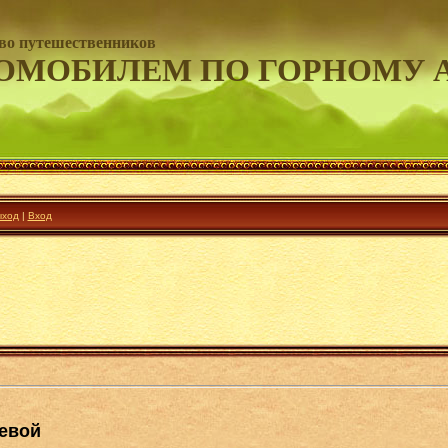
во путешественников
ОМОБИЛЕМ ПО ГОРНОМУ 
ход
|
Вход
невой