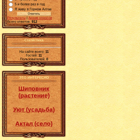
5 и более раз в год
Я живу в Горном Алтае
Результаты
|
Архив опросов
Всего ответов:
912
Статистика
На сайте всего:
11
Гостей:
11
Пользователей:
0
ЭТО ИНТЕРЕСНО
Шиповник
(растение)
Уют (усадьба)
Актал (село)