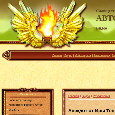
Сообщест
АВТ
Видео
Главная
|
Видео
|
Мой профиль
|
Регистрация
|
Вы
Меню сайта
Главная
»
Видео
»
Развлечения
Главная страница
Новости из Горного Алтая
Анекдот от Иры То
О сайте
------------------------------