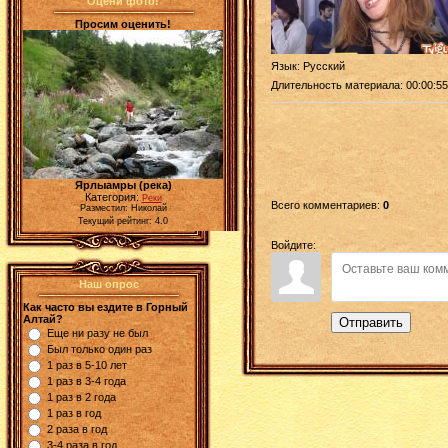
Оцени фото!
Просим оценить!
Язык
: Русский
Длительность материала
: 00:00:55
Ярлыамры (река)
Категория:
Реки
Всего комментариев
:
0
Разместил: Николай
Текущий рейтинг: 4.0
Войдите:
Наш опрос
Как часто вы ездите в Горный
Алтай?
Отправить
Еще ни разу не был
Был только один раз
1 раз в 5-10 лет
1 раз в 3-4 года
1 раз в 2 года
1 раз в год
2 раза в год
3-4 раза в год