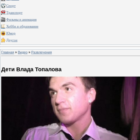
Спорт
Транспорт
Фильмы и анимация
Хобби и образование
Юмор
Другое
Главная
»
Видео
»
Развлечения
Дети Влада Топалова