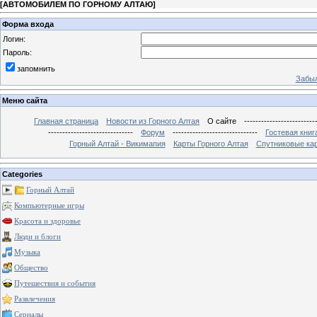
[
АВТОМОБИЛЕМ ПО ГОРНОМУ АЛТАЮ
]
Форма входа
Логин:
Пароль:
запомнить
Забыл
Меню сайта
Главная страница
Новости из Горного Алтая
О сайте
-------------------------
------------------------------
Форум
------------------------------
Гостевая книг
Горный Алтай - Викимапия
Карты Горного Алтая
Спутниковые кар
Categories
Горный Алтай
Компьютерные игры
Красота и здоровье
Люди и блоги
Музыка
Общество
Путешествия и события
Развлечения
Сериалы