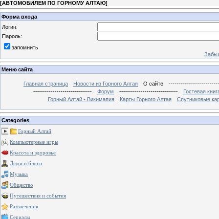
[
АВТОМОБИЛЕМ ПО ГОРНОМУ АЛТАЮ
]
Форма входа
Логин:
Пароль:
запомнить
Забыл
Меню сайта
Главная страница
Новости из Горного Алтая
О сайте
-------------------------
------------------------------
Форум
------------------------------
Гостевая книг
Горный Алтай - Викимапия
Карты Горного Алтая
Спутниковые кар
Categories
Горный Алтай
Компьютерные игры
Красота и здоровье
Люди и блоги
Музыка
Общество
Путешествия и события
Развлечения
Сериалы