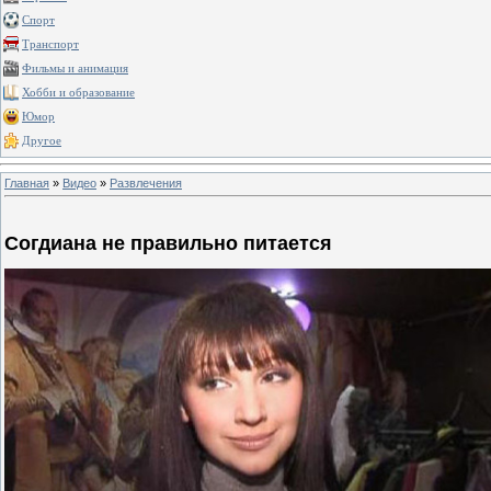
Спорт
Транспорт
Фильмы и анимация
Хобби и образование
Юмор
Другое
Главная
»
Видео
»
Развлечения
Согдиана не правильно питается