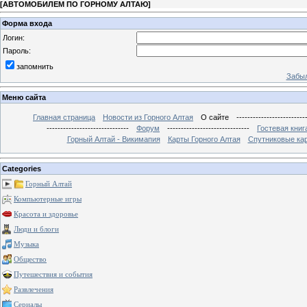
[
АВТОМОБИЛЕМ ПО ГОРНОМУ АЛТАЮ
]
Форма входа
Логин:
Пароль:
запомнить
Забыл
Меню сайта
Главная страница
Новости из Горного Алтая
О сайте
-------------------------
------------------------------
Форум
------------------------------
Гостевая книг
Горный Алтай - Викимапия
Карты Горного Алтая
Спутниковые кар
Categories
Горный Алтай
Компьютерные игры
Красота и здоровье
Люди и блоги
Музыка
Общество
Путешествия и события
Развлечения
Сериалы