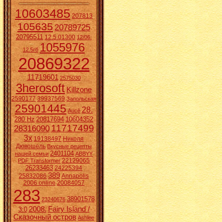
10603485
207813
105635
20789725
20795511
12.5.01300
12/06.
1055976
12.5гб
20869322
11719601
2575030
3herosoft
Killzone
2590177
39937569
Запольская
25901445
28.
Aucē
280 Hz
20817694
10604352
11717499
28316090
3x
19138497
Николя
Дювошель
Вкусные рецепты
2401104
нашей семьи
ABBYY
22129065
PDF Transformer
26233463
24225394
389
25832086
Annapolis
2006 online
20084057
283
38901578
23240676
2008.
Fairy Island /
3:0
Сказочный остров
Ashlee