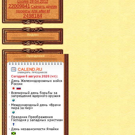
izsoles
28.04.2012
22009841
Скачать другие
проекты для after ef
2498184
Яндекс
Праздники