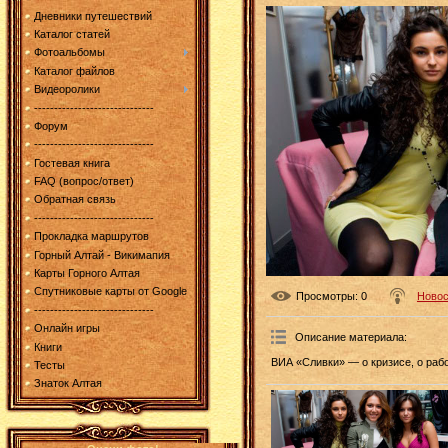
Дневники путешествий
Каталог статей
Фотоальбомы
Каталог файлов
Видеоролики
------------------------------
Форум
------------------------------
Гостевая книга
FAQ (вопрос/ответ)
Обратная связь
------------------------------
Прокладка маршрутов
Горный Алтай - Викимапия
Карты Горного Алтая
Спутниковые карты от Google
Просмотры
: 0
Новос
------------------------------
Онлайн игры
Описание материала
:
Книги
ВИА «Сливки» — о кризисе, о рабо
Тесты
Знаток Алтая