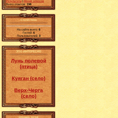
Результаты
|
Архив опросов
Всего ответов:
198
Статистика
На сайте всего:
6
Гостей:
6
Пользователей:
0
ЭТО ИНТЕРЕСНО
Лунь полевой
(птица)
Куяган (село)
Верх-Черга
(село)
Облако тегов