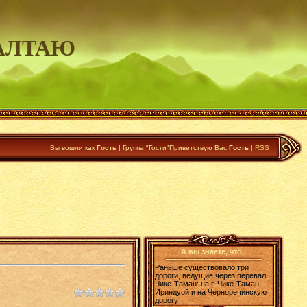
АЛТАЮ
Вы вошли как
Гость
|
Группа
"
Гости
"
Приветствую Вас
Гость
|
RSS
А вы знаете, что..
Раньше существовало три
дороги, ведущие через перевал
Чике-Таман: на г. Чике-Таман;
Ириндуой и на Черноречинскую
дорогу