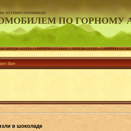
во путешественников
ОМОБИЛЕМ ПО ГОРНОМУ 
ход
|
Вход
язли в шоколаде