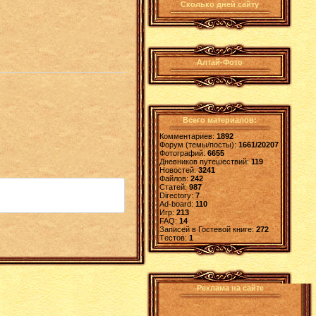
Сколько дней сайту
Алтай-Фото
Всего материалов:
Комментариев:
1892
Форум (темы/посты):
1661/20207
Фотографий:
6655
Дневников путешествий:
119
Новостей:
3241
Файлов:
242
Статей:
987
Directory:
7
Ad-board:
110
Игр:
213
FAQ:
14
Записей в Гостевой книге:
272
Tестов:
1
Реклама на сайте