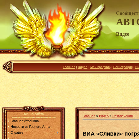
Сообщест
АВТ
Видео
Главная
|
Видео
|
Мой профиль
|
Регистрация
|
Вы
Меню сайта
Главная
»
Видео
»
Развлечения
Главная страница
Новости из Горного Алтая
ВИА «Сливки» погр
О сайте
------------------------------