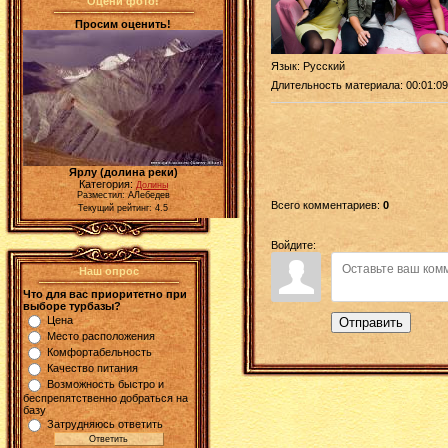
Оцени фото!
Просим оценить!
Язык
: Русский
Длительность материала
: 00:01:09
Ярлу (долина реки)
Категория:
Долины
Разместил: АЛебедев
Всего комментариев
:
0
Текущий рейтинг: 4.5
Войдите:
Наш опрос
Что для вас приоритетно при
выборе турбазы?
Цена
Отправить
Место расположения
Комфортабельность
Качество питания
Возможность быстро и
беспрепятственно добраться на
базу
Затрудняюсь ответить