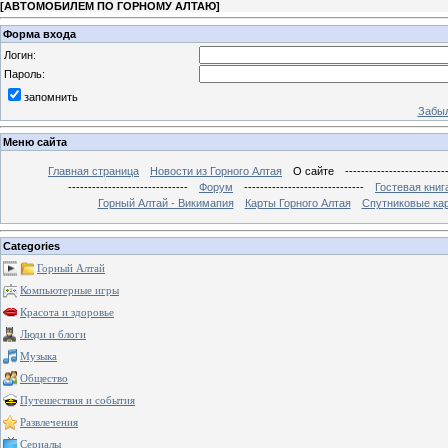
[
АВТОМОБИЛЕМ ПО ГОРНОМУ АЛТАЮ
]
Форма входа
Логин:
Пароль:
запомнить
Забыл
Меню сайта
Главная страница
Новости из Горного Алтая
О сайте
-------------------------
------------------------------
Форум
------------------------------
Гостевая книг
Горный Алтай - Викимапия
Карты Горного Алтая
Спутниковые кар
Categories
Горный Алтай
Компьютерные игры
Красота и здоровье
Люди и блоги
Музыка
Общество
Путешествия и события
Развлечения
Сериалы