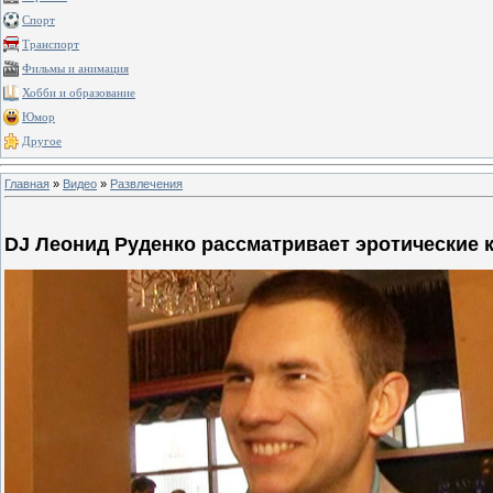
Спорт
Транспорт
Фильмы и анимация
Хобби и образование
Юмор
Другое
Главная
»
Видео
»
Развлечения
DJ Леонид Руденко рассматривает эротические 