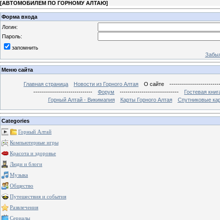
[
АВТОМОБИЛЕМ ПО ГОРНОМУ АЛТАЮ
]
Форма входа
Логин:
Пароль:
запомнить
Забыл
Меню сайта
Главная страница
Новости из Горного Алтая
О сайте
-------------------------
------------------------------
Форум
------------------------------
Гостевая книг
Горный Алтай - Викимапия
Карты Горного Алтая
Спутниковые кар
Categories
Горный Алтай
Компьютерные игры
Красота и здоровье
Люди и блоги
Музыка
Общество
Путешествия и события
Развлечения
Сериалы