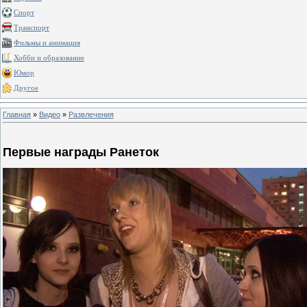
Спорт
Транспорт
Фильмы и анимация
Хобби и образование
Юмор
Другое
Главная
»
Видео
»
Развлечения
Первые награды Ранеток