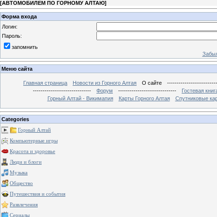
[
АВТОМОБИЛЕМ ПО ГОРНОМУ АЛТАЮ
]
Форма входа
Логин:
Пароль:
запомнить
Забыл
Меню сайта
Главная страница
Новости из Горного Алтая
О сайте
-------------------------
------------------------------
Форум
------------------------------
Гостевая книг
Горный Алтай - Викимапия
Карты Горного Алтая
Спутниковые кар
Categories
Горный Алтай
Компьютерные игры
Красота и здоровье
Люди и блоги
Музыка
Общество
Путешествия и события
Развлечения
Сериалы